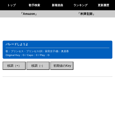
トップ
歌手検索
新着楽曲
ランキング
更新履歴
「Amazon」
「米津玄師」
パレードしようよ
歌：プリンセス・プリンセス/詞：富田京子/曲：奥居香
Original Key：G / Capo：0 / Play：G