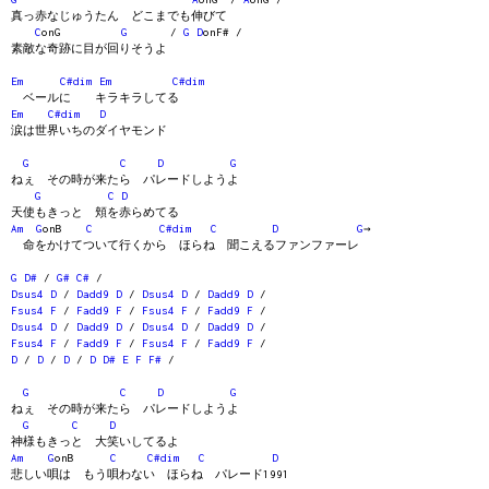
真っ赤なじゅうたん どこまでも伸びて
C
onG
G
/
G
D
onF# /
素敵な奇跡に目が回りそうよ
Em
C#dim
Em
C#dim
ベールに キラキラしてる
Em
C#dim
D
涙は世界いちのダイヤモンド
G
C
D
G
ねぇ その時が来たら パレードしようよ
G
C
D
天使もきっと 頬を赤らめてる
Am
G
onB
C
C#dim
C
D
G
→
命をかけてついて行くから ほらね 聞こえるファンファーレ
G
D#
/
G#
C#
/
Dsus4
D
/
Dadd9
D
/
Dsus4
D
/
Dadd9
D
/
Fsus4
F
/
Fadd9
F
/
Fsus4
F
/
Fadd9
F
/
Dsus4
D
/
Dadd9
D
/
Dsus4
D
/
Dadd9
D
/
Fsus4
F
/
Fadd9
F
/
Fsus4
F
/
Fadd9
F
/
D
/
D
/
D
/
D
D#
E
F
F#
/
G
C
D
G
ねぇ その時が来たら パレードしようよ
G
C
D
神様もきっと 大笑いしてるよ
Am
G
onB
C
C#dim
C
D
悲しい唄は もう唄わない ほらね パレード1991