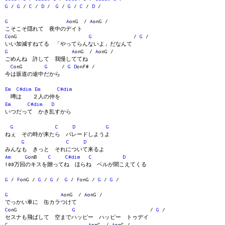
G
/
G
/
C
/
D
/
G
/
G
/
C
/
D
/
G
A
onG /
A
onG /
こそこそ隠れて 夜中のデイト
C
onG
G
/
G
/
いい加減すねてる 「やってらんないよ」だなんて
G
A
onG /
A
onG /
ごめんね 許して 我慢しててね
C
onG
G
/
G
D
onF# /
今は坂道の途中だから
Em
C#dim
Em
C#dim
噂は ２人の仲を
Em
C#dim
D
いつだって かき乱すから
G
C
D
G
ねぇ その時が来たら パレードしようよ
G
C
D
みんなも きっと それについて来るよ
Am
G
onB
C
C#dim
C
D
100万回のキスを贈ってね ほらね ベルが聞こえてくる
G
/
F
onG /
G
/
G
/
G
/
F
onG /
G
/
G
/
G
A
onG /
A
onG /
でっかい車に 缶カラつけて
C
onG
G
/
G
/
セスナも飛ばして 空までハッピー ハッピー トゥデイ
G
A
onG /
A
onG /