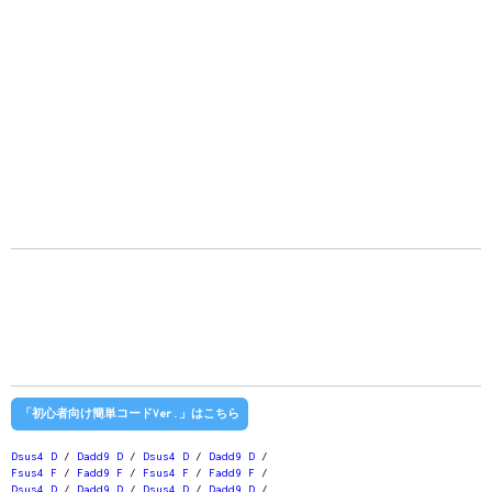
「初心者向け簡単コードVer.」はこちら
Dsus4
D
/
Dadd9
D
/
Dsus4
D
/
Dadd9
D
/
Fsus4
F
/
Fadd9
F
/
Fsus4
F
/
Fadd9
F
/
Dsus4
D
/
Dadd9
D
/
Dsus4
D
/
Dadd9
D
/