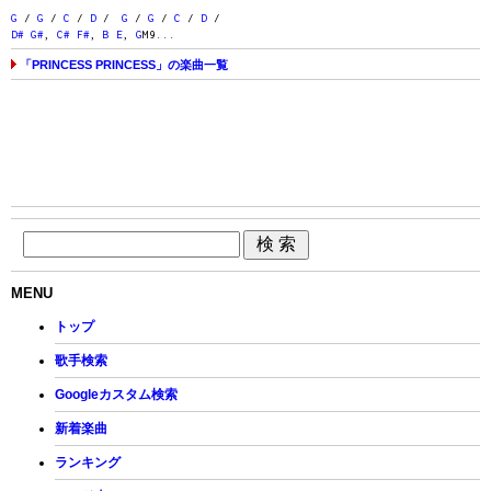
G
/
G
/
C
/
D
/
G
/
G
/
C
/
D
/
D#
G#
,
C#
F#
,
B
E
,
G
M9...
「PRINCESS PRINCESS」の楽曲一覧
MENU
トップ
歌手検索
Googleカスタム検索
新着楽曲
ランキング