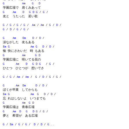
G
Am
G
D
学園広場で 肩くみあって
G
Am
D
G
D
G
/
G
/
友と うたった 若い歌
G
/
G
/
G
/
G
/
Am
/
Am
/
G
/
D
/
G
/
D
/
G
/
G
/
G
Am
Em
D
/
D
/
涙ながした 友もある
Em
G
Am
G
D
/
D
/
愉 快にさわいだ 時 もある
G
Am
G
D
学園広場に 咲いてる花の
G
Am
D
G
D
G
/
G
/
ひとつ ひとつが 想いでさ
G
/
G
/
Am
/
Am
/
G
/
D
/
G
/
G
/
G
Am
Em
D
/
D
/
ぼくが卒業 してからも
Em
G
Am
G
D
/
D
/
忘 れはしないよ いつまでも
G
Am
G
D
学園広場は 青春広場
G
Am
D
G
D
G
/
G
/
夢と 希望が ある広場
G
/
Em
/
G
/
G
/
D
/
D
/
G
...