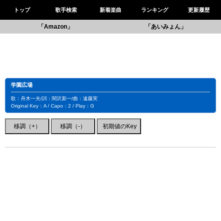
トップ
歌手検索
新着楽曲
ランキング
更新履歴
「Amazon」
「あいみょん」
学園広場
歌：舟木一夫/詞：関沢新一/曲：遠藤実
Original Key：A / Capo：2 / Play：G