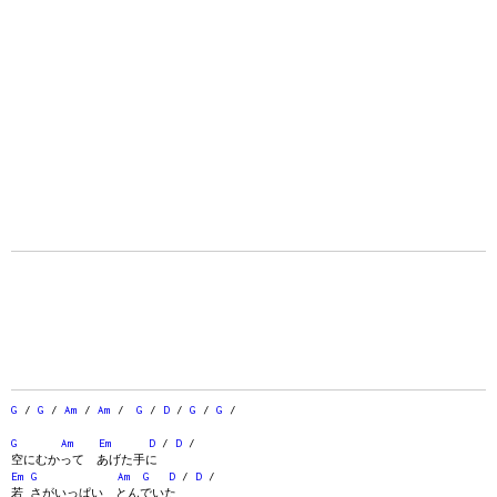
G
/
G
/
Am
/
Am
/
G
/
D
/
G
/
G
/
G
Am
Em
D
/
D
/
空にむかって あげた手に
Em
G
Am
G
D
/
D
/
若 さがいっぱい とんでいた