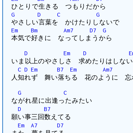
ひとりで生きる つもりだから
G
D
C
G
やさしい言葉を かけたりしないで
Em
Bm
Am7
D7
G
本気で好きに なってしまうから
D
Em
D
E
いま以上のやさしさ 求めたりはしない
C
D
Em
B7
Em
Am7
人知れず 舞い落ちる 花のように 忘
G
C
ながれ星に出逢ったみたい
D
B7
願い事三回数えてる
Em
A7
D7