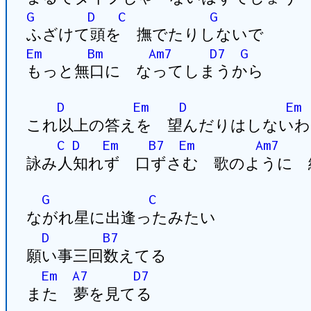
G
D
C
G
ふざけて頭を 撫でたりしないで
Em
Bm
Am7
D7
G
もっと無口に なってしまうから
D
Em
D
Em
これ以上の答えを 望んだりはしないわ
C
D
Em
B7
Em
Am7
詠み人知れず 口ずさむ 歌のように 
G
C
ながれ星に出逢ったみたい
D
B7
願い事三回数えてる
Em
A7
D7
また 夢を見てる