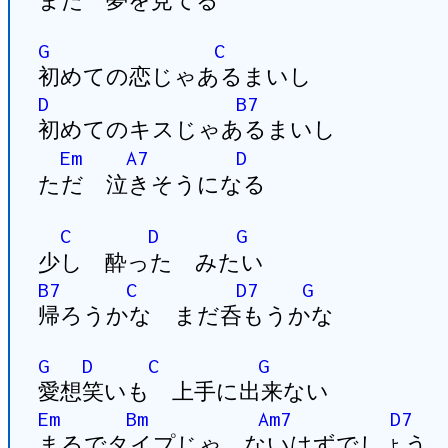
また 夢を見てる
G
C
初めての恋じゃあるまいし
D
B7
初めてのキスじゃあるまいし
Em
A7
D
ただ 泣きそうになる
C
D
G
少し 酔った みたい
B7
C
D7
G
帰ろうかな まだ呑もうかな
G
D
C
G
愛想笑いも 上手に出来ない
Em
Bm
Am7
D7
まるでタイプじゃ ないはずでしょう