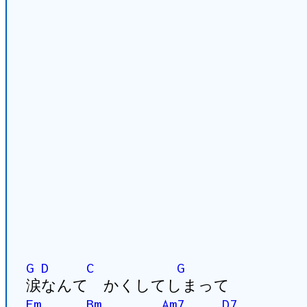
G
D
C
G
涙なんて かくしてしまって
Em
Bm
Am7
D7