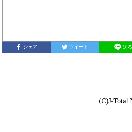
シェア
ツイート
送
(C)J-Total 