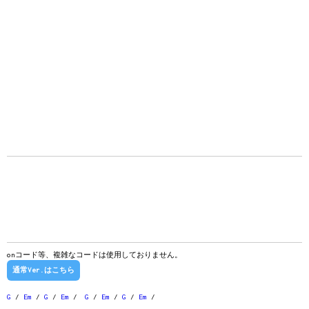
onコード等、複雑なコードは使用しておりません。
通常Ver.はこちら
G
/
Em
/
G
/
Em
/
G
/
Em
/
G
/
Em
/