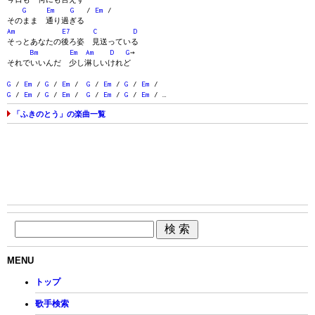
G
Em
G
/
Em
/
そのまま 通り過ぎる
Am
E7
C
D
そっとあなたの後ろ姿 見送っている
Bm
Em
Am
D
G
→
それでいいんだ 少し淋しいけれど
G
/
Em
/
G
/
Em
/
G
/
Em
/
G
/
Em
/
G
/
Em
/
G
/
Em
/
G
/
Em
/
G
/
Em
/ …
「ふきのとう」の楽曲一覧
MENU
トップ
歌手検索