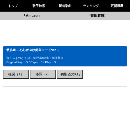
トップ
歌手検索
新着楽曲
ランキング
更新履歴
「Amazon」
「菅田将暉」
散歩道～初心者向け簡単コードVer.～
歌：ふきのとう/詞：細坪基佳/曲：細坪基佳
Original Key：G / Capo：0 / Play：G