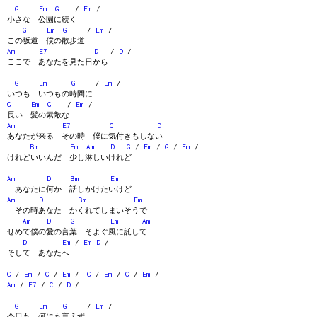
G
Em
G
/
Em
/
小さな 公園に続く
G
Em
G
/
Em
/
この坂道 僕の散歩道
Am
E7
D
/
D
/
ここで あなたを見た日から
G
Em
G
/
Em
/
いつも いつもの時間に
G
Em
G
/
Em
/
長い 髪の素敵な
Am
E7
C
D
あなたが来る その時 僕に気付きもしない
Bm
Em
Am
D
G
/
Em
/
G
/
Em
/
けれどいいんだ 少し淋しいけれど
Am
D
Bm
Em
あなたに何か 話しかけたいけど
Am
D
Bm
Em
その時あなた かくれてしまいそうで
Am
D
G
Em
Am
せめて僕の愛の言葉 そよぐ風に託して
D
Em
/
Em
D
/
そして あなたへ…
G
/
Em
/
G
/
Em
/
G
/
Em
/
G
/
Em
/
Am
/
E7
/
C
/
D
/
G
Em
G
/
Em
/
今日も 何にも言えず