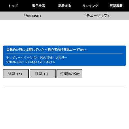
トップ
歌手検索
新着楽曲
ランキング
更新履歴
「Amazon」
「チューリップ」
目覚めた時には晴れていた～初心者向け簡単コードVer.～
歌：ビリー･バンバン/詞：阿久悠/曲：坂田晃一
Original Key：D / Capo：2 / Play：C