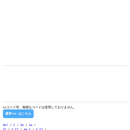
onコード等、複雑なコードは使用しておりません。
通常Ver.はこちら
Dm7
/
G
/
Em
/
Am
/
D7
/
F
E7
/
Am
G
/
F
E7
/