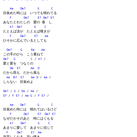
Am
Dm7
G
C
目覚めた時には いつでも晴れてる
F
Dm7
E7
Dm7
E7
あなたとわたしの 愛の 暮 し
A7
Dm7
G
C
たとえば涙が たとえば嘆きが
F
Dm7
E7
Am
ひそかに忍んでいるとしても
Dm7
G
Em
Am
この手のひら こう重ねて
Dm7
G
C
/
A7
/
愛と愛を つなぐの
Dm
E7
Am
D
だから雨も だから風も
Am
B7
E7
Am
D
/
Am
/
しらない 目覚めよ
Dm7
/
G
/
Em
/
Am
/
D7
/
F
E7
/
Am
G
/
F
E7
/
Am
Dm7
G
C
目覚めた時には 晴れてはいるけど
F
Dm7
E7
Dm7
E7
なぜだかそのあと 時にはくもる
A7
Dm7
G
C
あまりに愛して あまりに信じて
F
Dm7
E7
Am
息苦しくなる 甘い嘆き