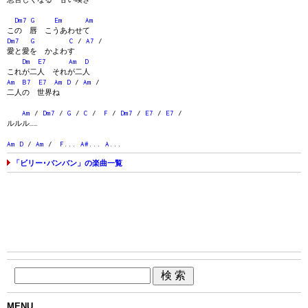
Dm7
G
Em
Am
この 唇 こうあわせて
Dm7
G
C
/
A7
/
愛と愛を かよわす
Dm
E7
Am
D
これが二人 それが二人
Am
B7
E7
Am
D
/
Am
/
二人の 世界ね
Am
/
Dm7
/
G
/
C
/
F
/
Dm7
/
E7
/
E7
/
ルルル……
Am
D
/
Am
/
F
...
A#
...
A
...
「ビリー･バンバン」の楽曲一覧
MENU