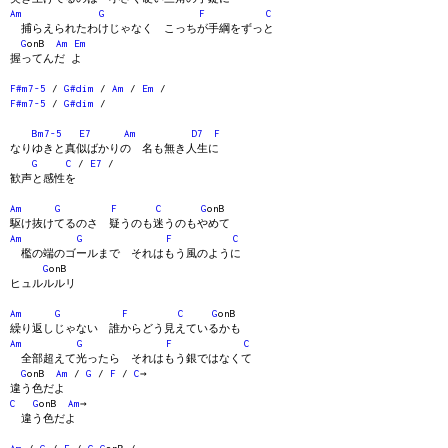
Am
G
F
C
捕らえられたわけじゃなく こっちが手綱をずっと
G
onB
Am
Em
握ってんだ よ
F#m7-5
/
G#dim
/
Am
/
Em
/
F#m7-5
/
G#dim
/
Bm7-5
E7
Am
D7
F
なりゆきと真似ばかりの 名も無き人生に
G
C
/
E7
/
歓声と感性を
Am
G
F
C
G
onB
駆け抜けてるのさ 疑うのも迷うのもやめて
Am
G
F
C
檻の端のゴールまで それはもう風のように
G
onB
ヒュルルルリ
Am
G
F
C
G
onB
繰り返しじゃない 誰からどう見えているかも
Am
G
F
C
全部超えて光ったら それはもう銀ではなくて
G
onB
Am
/
G
/
F
/
C
→
違う色だよ
C
G
onB
Am
→
違う色だよ