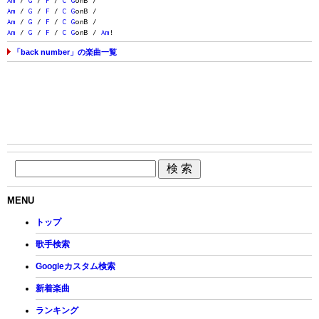
Am
/
G
/
F
/
C
G
onB /
Am
/
G
/
F
/
C
G
onB /
Am
/
G
/
F
/
C
G
onB /
Am
/
G
/
F
/
C
G
onB /
Am
!
「back number」の楽曲一覧
MENU
トップ
歌手検索
Googleカスタム検索
新着楽曲
ランキング