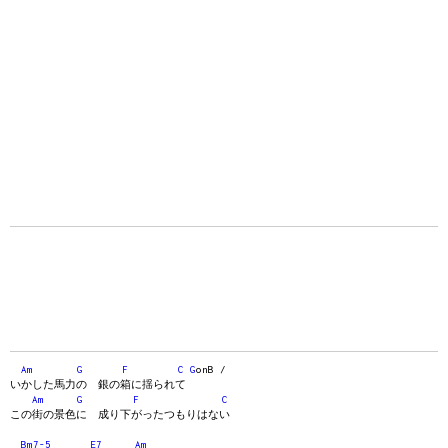
Am
G
F
C
G
onB /
いかした馬力の 銀の箱に揺られて
Am
G
F
C
この街の景色に 成り下がったつもりはない
Bm7-5
E7
Am