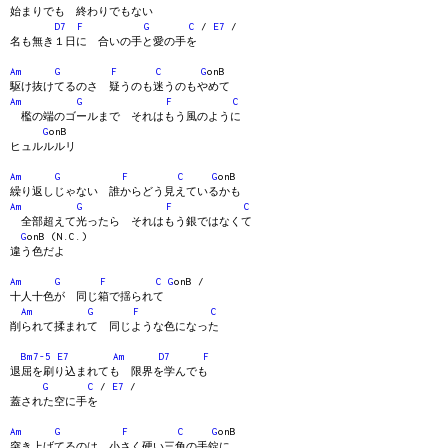
始まりでも 終わりでもない
D7
F
G
C
/
E7
/
名も無き１日に 合いの手と愛の手を
Am
G
F
C
G
onB
駆け抜けてるのさ 疑うのも迷うのもやめて
Am
G
F
C
檻の端のゴールまで それはもう風のように
G
onB
ヒュルルルリ
Am
G
F
C
G
onB
繰り返しじゃない 誰からどう見えているかも
Am
G
F
C
全部超えて光ったら それはもう銀ではなくて
G
onB (N.C.)
違う色だよ
Am
G
F
C
G
onB /
十人十色が 同じ箱で揺られて
Am
G
F
C
削られて揉まれて 同じような色になった
Bm7-5
E7
Am
D7
F
退屈を刷り込まれても 限界を学んでも
G
C
/
E7
/
蓋された空に手を
Am
G
F
C
G
onB
突き上げてるのは 小さく硬い三角の手錠に