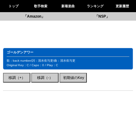
トップ
歌手検索
新着楽曲
ランキング
更新履歴
「Amazon」
「NSP」
ゴールデンアワー
歌：back number/詞：清水依与吏/曲：清水依与吏
Original Key：C / Capo：0 / Play：C