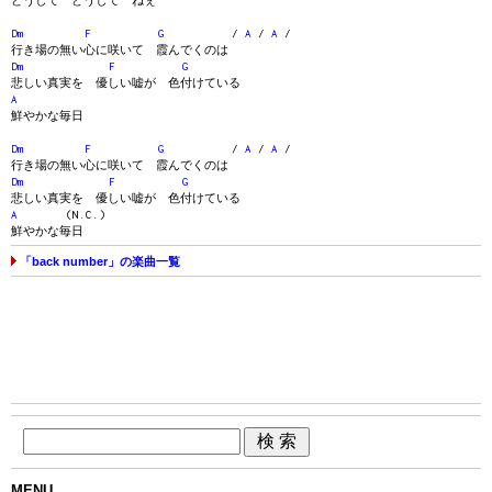
どうして どうして ねぇ
Dm
F
G
/
A
/
A
/
行き場の無い心に咲いて 霞んでくのは
Dm
F
G
悲しい真実を 優しい嘘が 色付けている
A
鮮やかな毎日
Dm
F
G
/
A
/
A
/
行き場の無い心に咲いて 霞んでくのは
Dm
F
G
悲しい真実を 優しい嘘が 色付けている
A
(N.C.)
鮮やかな毎日
「back number」の楽曲一覧
MENU