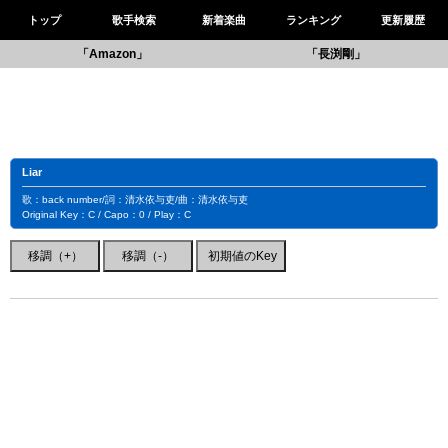
トップ
歌手検索
新着楽曲
ランキング
更新履歴
「Amazon」
「長渕剛」
Liar
歌：back number/詞：清水依与吏/曲：清水依与吏
Original Key：C / Capo：0 / Play：C