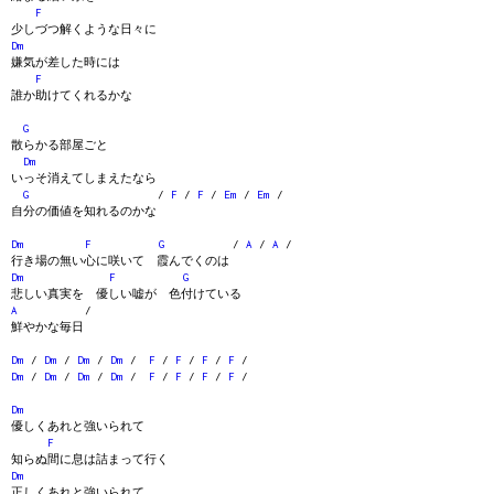
F
少しづつ解くような日々に
Dm
嫌気が差した時には
F
誰か助けてくれるかな
G
散らかる部屋ごと
Dm
いっそ消えてしまえたなら
G
/
F
/
F
/
Em
/
Em
/
自分の価値を知れるのかな
Dm
F
G
/
A
/
A
/
行き場の無い心に咲いて 霞んでくのは
Dm
F
G
悲しい真実を 優しい嘘が 色付けている
A
/
鮮やかな毎日
Dm
/
Dm
/
Dm
/
Dm
/
F
/
F
/
F
/
F
/
Dm
/
Dm
/
Dm
/
Dm
/
F
/
F
/
F
/
F
/
Dm
優しくあれと強いられて
F
知らぬ間に息は詰まって行く
Dm
正しくあれと強いられて