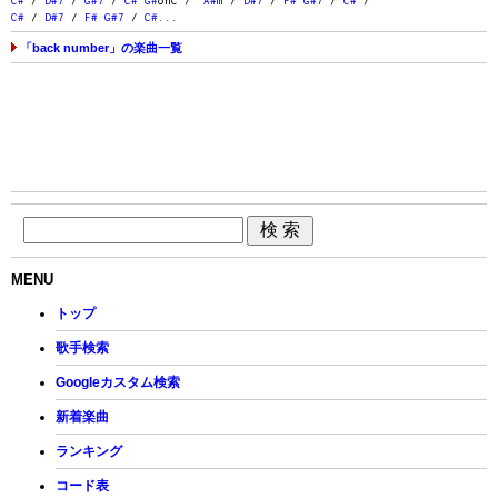
C#
/
D#7
/
G#7
/
C#
G#
onC /
A#m
/
D#7
/
F#
G#7
/
C#
/
C#
/
D#7
/
F#
G#7
/
C#
...
「back number」の楽曲一覧
MENU
トップ
歌手検索
Googleカスタム検索
新着楽曲
ランキング
コード表