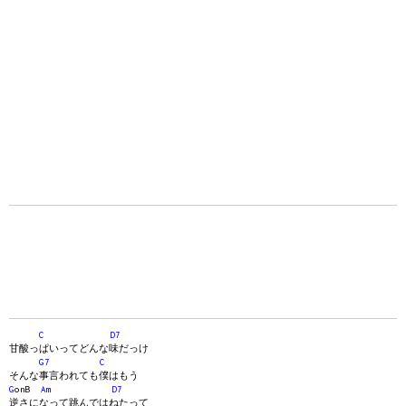
C
D7
甘酸っぱいってどんな味だっけ
G7
C
そんな事言われても僕はもう
G
onB
Am
D7
逆さになって跳んではねたって