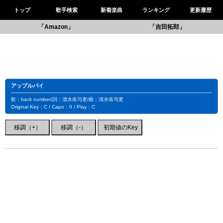
トップ
歌手検索
新着楽曲
ランキング
更新履歴
「Amazon」
「吉田拓郎」
アップルパイ
歌：back number/詞：清水依与吏/曲：清水依与吏
Original Key：C / Capo：0 / Play：C