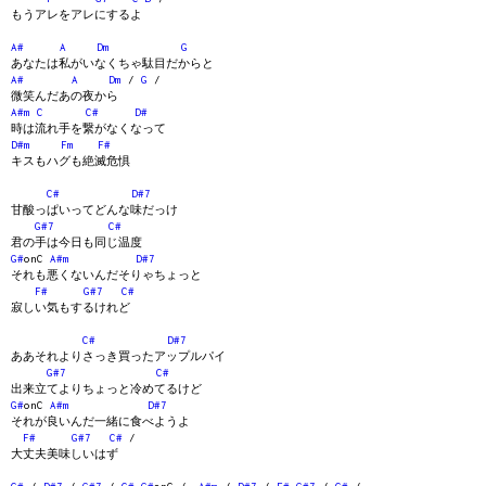
もうアレをアレにするよ
A#
A
Dm
G
あなたは私がいなくちゃ駄目だからと
A#
A
Dm
/
G
/
微笑んだあの夜から
A#m
C
C#
D#
時は流れ手を繋がなくなって
D#m
Fm
F#
キスもハグも絶滅危惧
C#
D#7
甘酸っぱいってどんな味だっけ
G#7
C#
君の手は今日も同じ温度
G#
onC
A#m
D#7
それも悪くないんだそりゃちょっと
F#
G#7
C#
寂しい気もするけれど
C#
D#7
ああそれよりさっき買ったアップルパイ
G#7
C#
出来立てよりちょっと冷めてるけど
G#
onC
A#m
D#7
それが良いんだ一緒に食べようよ
F#
G#7
C#
/
大丈夫美味しいはず