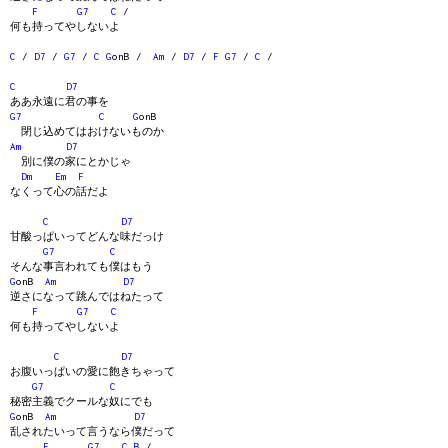
F
G7
C
/
何も持ってやしないよ
C
/
D7
/
G7
/
C
G
onB /
Am
/
D7
/
F
G7
/
C
/
C
D7
ああ永遠に君の事を
G7
C
G
onB
閉じ込めてはおけないものか
Am
D7
別に僕の家にとかじゃ
Dm
Em
F
なくって心の話だよ
C
D7
甘酸っぱいってどんな味だっけ
G7
C
そんな事言われても僕はもう
G
onB
Am
D7
逆さになって跳んではねたって
F
G7
C
何も持ってやしないよ
C
D7
お腹いっぱいの愛に飽きちゃって
G7
C
秘密主義でクールな奴にでも
G
onB
Am
D7
乱されたいって言うなら僕だって
F
G7
C
B
/