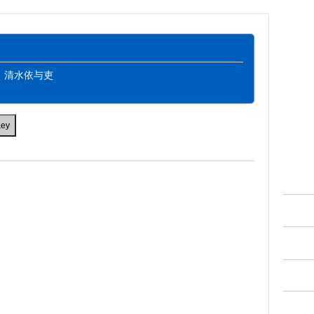
曲：清水依与吏