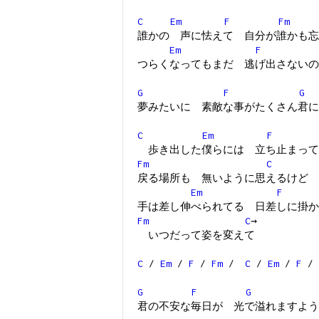
C
Em
F
Fm
誰かの 声に怯えて 自分が誰かも忘
Em
F
つらくなってもまだ 逃げ出さないの
G
F
G
夢みたいに 素敵な事がたくさん君に
C
Em
F
歩き出した僕らには 立ち止まって
Fm
C
戻る場所も 無いように思えるけど
Em
F
手は差し伸べられてる 日差しに掛か
Fm
C
→
いつだって姿を変えて
C
/
Em
/
F
/
Fm
/
C
/
Em
/
F
/
G
F
G
君の不安な毎日が 光で溢れますよう