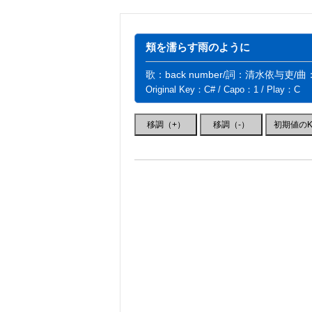
頬を濡らす雨のように
歌：back number/詞：清水依与吏/
Original Key：C# / Capo：1 / Play：C