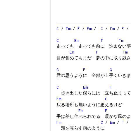
C
/
Em
/
F
/
Fm
/
C
/
Em
/
F
/
C
Em
F
Fm
走っても 走っても前に 進まない夢
Em
F
Fm
目が覚めてもまだ 夢の中に取り残さ
G
F
G
君の思うように 全部が上手くいきま
C
Em
F
歩き出した僕らには 立ち止まって
Fm
C
戻る場所も無いように思えるけど
Em
F
手は差し伸べられてる 暖かな風のよ
Fm
C
/
Em
/
F
/
頬を濡らす雨のように