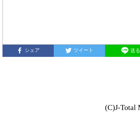
シェア
ツイート
送
(C)J-Total 