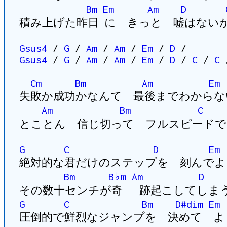
Bm
Em
Am
D
積み上げた昨日 に きっと 嘘はない
Gsus4
/
G
/
Am
/
Am
/
Em
/
D
/
Gsus4
/
G
/
Am
/
Am
/
Em
/
D
/
C
/
C
Cm
Bm
Am
Em
失敗か成功かなんて 最後までわからな
Am
Bm
C
とことん 信じ切って フルスピードで
G
C
D
Em
絶対的な君だけのステップを 刻んでよ
Bm
B♭m
Am
D
その数十センチが奇 跡起こしてしまう
G
C
Bm
D#dim
Em
圧倒的で鮮烈なジャンプを 決めて よ