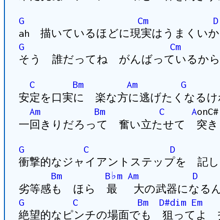
G
Cm
D
ah 描いているほどに現実はうまくい
G
Cm
そう 誰だってね がんばっているか
C
Bm
Am
G
安定を口実に 楽な方に逃げたくなるけ
Am
Bm
C
A
onC
一回きりだろって 奮い立たせて 突き
G
C
D
衝撃的なジャイアントステップを 記し
Bm
B♭m
Am
D
劣等感も ほら 最 大の武器になる
G
C
Bm
D#dim
Em
絶望的なピンチの場面でも 狙ってよ 