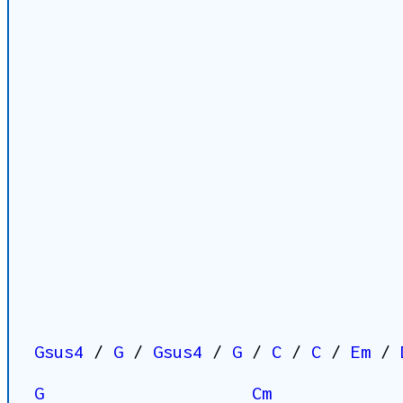
Gsus4
/
G
/
Gsus4
/
G
/
C
/
C
/
Em
/
G
Cm