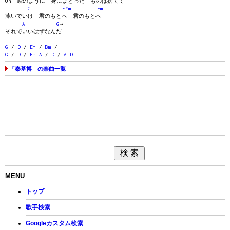
Oh 鱗のように 身にまとった ものは捨てて
G
F#m
Em
泳いでいけ 君のもとへ 君のもとへ
A
G
→
それでいいはずなんだ
G
/
D
/
Em
/
Bm
/
G
/
D
/
Em
A
/
D
/
A
D
...
「秦基博」の楽曲一覧
MENU
トップ
歌手検索
Googleカスタム検索