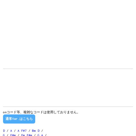
onコード等、複雑なコードは使用しておりません。
通常Ver.はこちら
D
/
A
/
A
F#7
/
Bm
D
/
G
/
F#m
/
Em
F#m
/
G
A
/