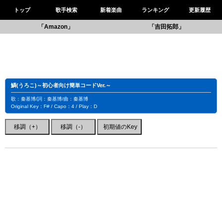
トップ
歌手検索
新着楽曲
ランキング
更新履歴
「Amazon」
「吉田拓郎」
鱗(うろこ)～初心者向け簡単コードVer.～
歌：秦基博/詞：秦基博/曲：秦基博
Original Key：F# / Capo：4 / Play：D