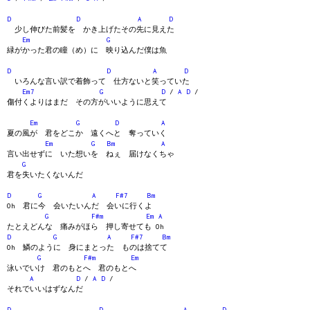
D
D
A
D
少し伸びた前髪を かき上げたその先に見えた
Em
G
緑がかった君の瞳（め）に 映り込んだ僕は魚
D
D
A
D
いろんな言い訳で着飾って 仕方ないと笑っていた
Em7
G
D
/
A
D
/
傷付くよりはまだ その方がいいように思えて
Em
G
D
A
夏の風が 君をどこか 遠くへと 奪っていく
Em
G
Bm
A
言い出せずに いた想いを ねぇ 届けなくちゃ
G
君を失いたくないんだ
D
G
A
F#7
Bm
Oh 君に今 会いたいんだ 会いに行くよ
G
F#m
Em
A
たとえどんな 痛みがほら 押し寄せても Oh
D
G
A
F#7
Bm
Oh 鱗のように 身にまとった ものは捨てて
G
F#m
Em
泳いでいけ 君のもとへ 君のもとへ
A
D
/
A
D
/
それでいいはずなんだ
D
D
A
D