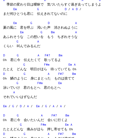
季節の変わり目は曖昧で 気づいたらすぐ過ぎ去ってしまうよ
Em
G
D
/
A
D
/
まだ何ひとつも君に 伝えきれてないのに
Em
G
D
A
夏の風に 君を呼ぶ 渇いた声 消されぬように
Em
G
Bm
A
あふれそうな この想いを もう ちぎれそうな
G
A
くらい 叫んでみるんだ
D
G
A
F#7
Bm
Oh 君に今 伝えたくて 歌ってるよ
G
F#m
Em
A
たとえ どんな 明日がほら 待っていても Oh
D
G
A
F#7
Bm
Oh 鱗のように 身にまとった ものは捨てて
G
F#m
Em
泳いでいけ 君のもとへ 君のもとへ
A
それでいいはずなんだ
Em
/
G
/
D
/
A
/
Em
/
G
/
A
/
A
/
D
G
A
F#7
Bm
Oh 君に今 会いたいんだ 会いに行くよ
G
F#m
Em
A
たとえどんな 痛みがほら 押し寄せても Oh
D
G
A
F#7
Bm