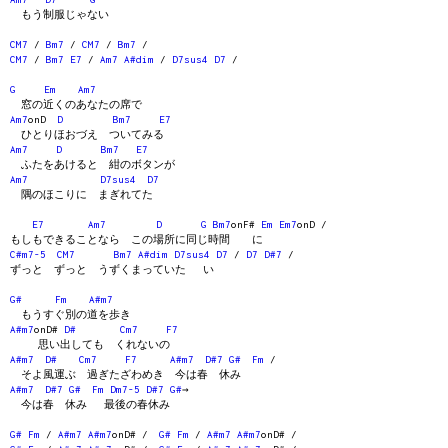
もう制服じゃない
CM7
/
Bm7
/
CM7
/
Bm7
/
CM7
/
Bm7
E7
/
Am7
A#dim
/
D7sus4
D7
/
G
Em
Am7
窓の近くのあなたの席で
Am7
onD
D
Bm7
E7
ひとりほおづえ ついてみる
Am7
D
Bm7
E7
ふたをあけると 紺のボタンが
Am7
D7sus4
D7
隅のほこりに まぎれてた
E7
Am7
D
G
Bm7
onF#
Em
Em7
onD /
もしもできることなら この場所に同じ時間 に
C#m7-5
CM7
Bm7
A#dim
D7sus4
D7
/
D7
D#7
/
ずっと ずっと うずくまっていた い
G#
Fm
A#m7
もうすぐ別の道を歩き
A#m7
onD#
D#
Cm7
F7
思い出しても くれないの
A#m7
D#
Cm7
F7
A#m7
D#7
G#
Fm
/
そよ風運ぶ 過ぎたざわめき 今は春 休み
A#m7
D#7
G#
Fm
Dm7-5
D#7
G#
→
今は春 休み 最後の春休み
G#
Fm
/
A#m7
A#m7
onD# /
G#
Fm
/
A#m7
A#m7
onD# /