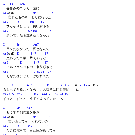
G
Em
Am7
春休みのロッカー室に
Am7
onD
D
Bm7
E7
忘れたものを とりに行った
Am7
D
Bm7
E7
ひっそりとした 長い廊下を
Am7
D7sus4
D7
歩いていたら泣きたくなった
G
Em
Am7
目立たなかった 私となんて
Am7
onD
D
Bm7
E7
交わした言葉 数えるほど
Am7
D
Bm7
E7
アルファベットの 名前順さえ
Am7
D7sus4
D7
あなたはひどく はなれてた
E7
Am7
D
G
Bm7
onF#
Em
Em7
onD /
もしもできることなら この場所に同じ時間 に
C#m7-5
CM7
Bm7
A#dim
D7sus4
D7
ずっと ずっと うずくまっていた い
G
Em
Am7
もうすぐ別の道を歩き
Am7
onD
D
Bm7
E7
思い出しても くれないの
Am7
D
Bm7
E7
たまに電車で 目と目があっても
Am7
D7
G