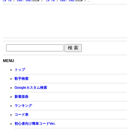
G#
Fm
/
A#m7
A#m7
onD# /
G#
Fm
/
A#m7
A#m7
onD# / …
MENU
トップ
歌手検索
Googleカスタム検索
新着楽曲
ランキング
コード表
初心者向け簡単コードVer.