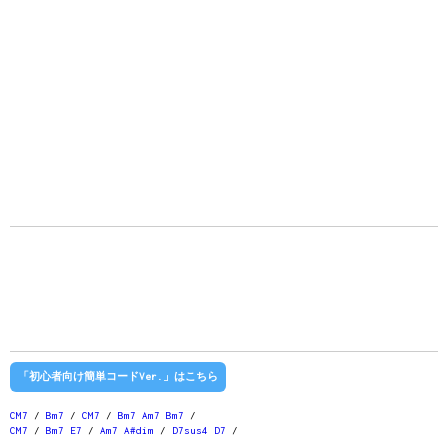
「初心者向け簡単コードVer.」はこちら
CM7
/
Bm7
/
CM7
/
Bm7
Am7
Bm7
/
CM7
/
Bm7
E7
/
Am7
A#dim
/
D7sus4
D7
/