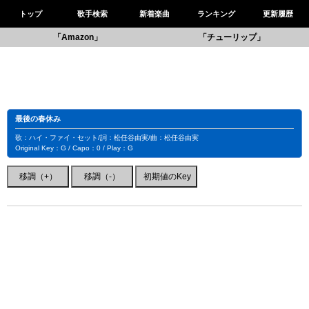
トップ
歌手検索
新着楽曲
ランキング
更新履歴
「Amazon」
「チューリップ」
最後の春休み
歌：ハイ・ファイ・セット/詞：松任谷由実/曲：松任谷由実
Original Key：G / Capo：0 / Play：G