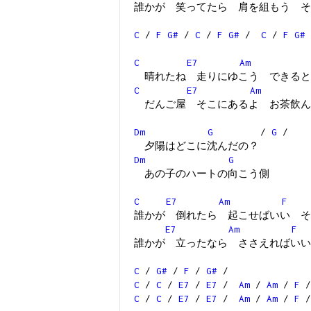
誰かが 笑ってたら 肩を組もう そ
C
/
F
G#
/
C
/
F
G#
/
C
/
F
G#
C
E7
Am
晴れたね 走りにゆこう できると
C
E7
Am
だんご屋 そこにあるよ お茶飲ん
Dm
G
/
G
/
夕陽はどこに沈んだの？
Dm
G
あの子のハートの向こう側
C
E7
Am
F
誰かが 倒れたら 起こせばいい そ
E7
Am
F
誰かが 立ったなら ささえればいい
C
/
G#
/
F
/
G#
/
C
/
C
/
E7
/
E7
/
Am
/
Am
/
F
C
/
C
/
E7
/
E7
/
Am
/
Am
/
F