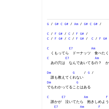
G
/
G#
C
G#
/
Am
/
G#
C
G#
/
C
/
F
G#
/
C
/
F
G#
/
C
/
F
G#
/
C
/
F
G#
/
C
/
F
G#
C
E7
Am
くもってら ドーナッツ 食べたく
C
E7
Am
あの穴は なんであいてるの？ か
Dm
G
/
G
/
誰も教えてくれない
Dm
G
でもわかってることはある
C
E7
Am
F
誰かが 泣いてたら 抱きしめよう
E7
Am
F