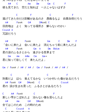
A#
C
Am
Dm
Gm
C
F
彼も見てきた 空だと知れば 一人じゃないはずさ
C
F
C
F
逃げてきた分だけ距離があるのさ 愚痴るなよ 自業自得だろう
A#
F
onA
G#
D#
onG
C
目的地は よく 知ってる場所さ 解らないのかい
Csus4
A
冗談だろう
A#
F
onA
Gm
C
Dm
F
「会いに来たよ 会いに来たよ 消えちゃう前に来たんだよ
A#
F
onA
Gm
A
Dm
Bdim
君の涙のふるさとから 遠ざかる世界まで
Gm
Am
A#m
Cm
Gm
→
君に知って欲しくて 来たんだよ」
Gm
/
F
onA /
A#
/
A#
/
Gm
/
F
onA /
A#
/
A#
/
C
F
C
F
到着だよ ほら 覚えてるかな いつか付いた傷があるだろう
A#
F
onA
G#
D#
onG
C
Csus4
君の 涙が生まれ育った ふるさとがあるだろう
C
A#
F
onA
C
F
新しい雫がこぼれたよ 治らない傷を濡らしたよ
A#
Am
G#
D#
onG
全てはこのため この時のため
C
Csus4
A