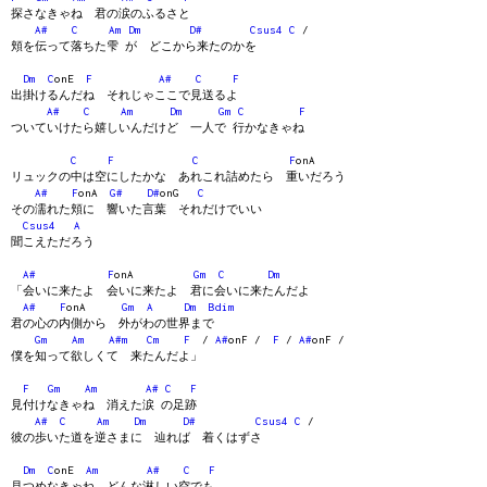
探さなきゃね 君の涙のふるさと
A#
C
Am
Dm
D#
Csus4
C
/
頬を伝って落ちた雫 が どこから来たのかを
Dm
C
onE
F
A#
C
F
出掛けるんだね それじゃここで見送るよ
A#
C
Am
Dm
Gm
C
F
ついていけたら嬉しいんだけど 一人で 行かなきゃね
C
F
C
F
onA
リュックの中は空にしたかな あれこれ詰めたら 重いだろう
A#
F
onA
G#
D#
onG
C
その濡れた頬に 響いた言葉 それだけでいい
Csus4
A
聞こえただろう
A#
F
onA
Gm
C
Dm
「会いに来たよ 会いに来たよ 君に会いに来たんだよ
A#
F
onA
Gm
A
Dm
Bdim
君の心の内側から 外がわの世界まで
Gm
Am
A#m
Cm
F
/
A#
onF /
F
/
A#
onF /
僕を知って欲しくて 来たんだよ」
F
Gm
Am
A#
C
F
見付けなきゃね 消えた涙 の足跡
A#
C
Am
Dm
D#
Csus4
C
/
彼の歩いた道を逆さまに 辿れば 着くはずさ
Dm
C
onE
Am
A#
C
F
見つめなきゃね どんな淋しい空でも