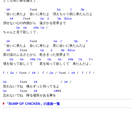
とても長い旅を越えて
A#
F
onA
Gm
C
Dm
「会いに来たよ 会いに来たよ 消えちゃう前に来たんだよ
A#
F
onA
Gm
A
Dm
Bdim
消せない心の内側から 遠ざかる世界まで
Gm
Am
A#m
Cm
/
ちゃんと見て欲しくて」
A#
F
onA
Gm
C
Dm
F
「会いに来たよ 会いに来たよ 君に会いに来たんだよ
A#
F
onA
Gm
A
Dm
Bdim
君の涙のふるさとから 乾ききった世界まで
Gm
Am
A#m
Cm
Gm
Am
A#m
Cm
F
→
僕を知って欲しくて 君を知って欲しくて 来たんだよ」
F
/
Gm
/
F
onA /
A#
/
F
/
Gm
/
F
onA /
A#
/
F
/
F
/
Gm
F
onA
A#
/
A#
/
笑わないでね 俺もずっと待ってるよ
Gm
F
onA
A#
A#
M9...
忘れないでね 帰る場所がある事を
「BUMP OF CHICKEN」の楽曲一覧