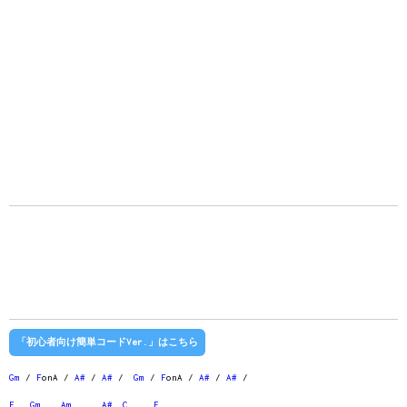
「初心者向け簡単コードVer.」はこちら
Gm
/
F
onA /
A#
/
A#
/
Gm
/
F
onA /
A#
/
A#
/
F
Gm
Am
A#
C
F