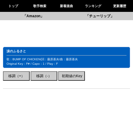
トップ
歌手検索
新着楽曲
ランキング
更新履歴
「Amazon」
「チューリップ」
涙のふるさと
歌：BUMP OF CHICKEN/詞：藤原基央/曲：藤原基央
Original Key：F# / Capo：1 / Play：F