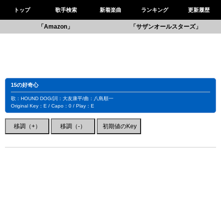
トップ
歌手検索
新着楽曲
ランキング
更新履歴
「Amazon」
「サザンオールスターズ」
15の好奇心
歌：HOUND DOG/詞：大友康平/曲：八島順一
Original Key：E / Capo：0 / Play：E