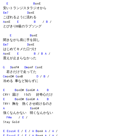
E
B
onE
安いトランジスタラジオから
Em7
D
onE
こぼれるように流れる
A
onE
E
B
/
B
/
とびきりB級のラブソング
E
B
onE
聞きながら肩に手を回し
Em7
D
onE
はじめてキメた口づけ
A
onE
E
B
/
B
A
/
震えが止まらなかった
G
D
onF#
Dm
onF
C
onE
若さだけで走ってた
Cm
onD#
G
onB
D
/
B
/
冷める 事など知らずに
E
B
onD#
E
onG#
A
B
CRY! 届け 15の 好奇心だけ
E
B
onD#
E
onG#
A
B
TRY! 胸を 熱くさせ続けるのさ
A
E
onG#
強くなんかない 弱くなんかない
F#m
/
E
/
Stay Gold
E
Esus4
E
/
E
/
A
B
onA
A
/
A
/
E
Esus4
E
/
E
/
A
B
onA
A
/
A
/