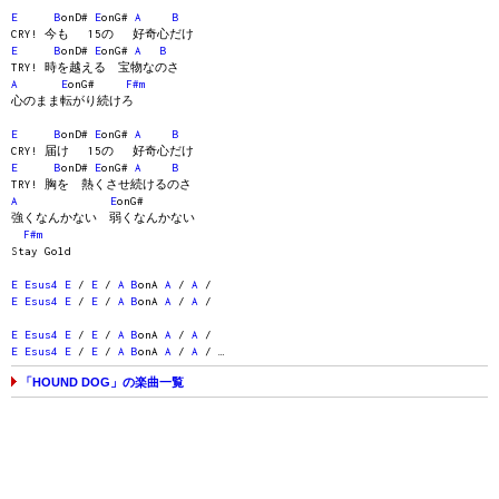
E
B
onD#
E
onG#
A
B
CRY! 今も 15の 好奇心だけ
E
B
onD#
E
onG#
A
B
TRY! 時を越える 宝物なのさ
A
E
onG#
F#m
心のまま転がり続けろ
E
B
onD#
E
onG#
A
B
CRY! 届け 15の 好奇心だけ
E
B
onD#
E
onG#
A
B
TRY! 胸を 熱くさせ続けるのさ
A
E
onG#
強くなんかない 弱くなんかない
F#m
Stay Gold
E
Esus4
E
/
E
/
A
B
onA
A
/
A
/
E
Esus4
E
/
E
/
A
B
onA
A
/
A
/
E
Esus4
E
/
E
/
A
B
onA
A
/
A
/
E
Esus4
E
/
E
/
A
B
onA
A
/
A
/ …
「HOUND DOG」の楽曲一覧