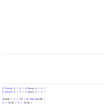
E
Esus4
E
/
E
/
A
B
onA
A
/
A
/
E
Esus4
E
/
E
/
A
B
onA
A
/
A
/
E
onG# /
G
/
F#
/
B
C#m
B
onD# /
E
/
A
onE /
E
/
A
onE /