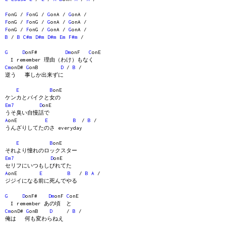
F
onG /
F
onG /
G
onA /
G
onA /
F
onG /
F
onG /
G
onA /
G
onA /
F
onG /
F
onG /
G
onA /
G
onA /
B
/
B
C#m
D#m
D#m
Em
F#m
/
G
D
onF#
Dm
onF
C
onE
I remember 理由（わけ）もなく
Cm
onD#
G
onB
D
/
B
/
逆う 事しか出来ずに
E
B
onE
ケンカとバイクと女の
Em7
D
onE
うそ臭い自慢話で
A
onE
E
B
/
B
/
うんざりしてたのさ everyday
E
B
onE
それより憧れのロックスター
Em7
D
onE
セリフにいつもしびれてた
A
onE
E
B
/
B
A
/
ジジイになる前に死んでやる
G
D
onF#
Dm
onF
C
onE
I remember あの頃 と
Cm
onD#
G
onB
D
/
B
/
俺は 何も変わらねえ