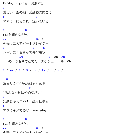
Friday nightも おあずけ
G
愛しい あの娘 受話器の向こう
F
G
ママに にらまれ 泣いている
C
D
C
D
FENを聞きながら
Am
C
G
onB
今夜は二人でビートクレイジー
C
D
C
D
シーツにくるまってモソモソ
Am
C
G
onB
Am
G
………の つもりでたてた スケジュ ー ル Oh no!
G
/
Am
/
C
/
G
/
G
/
Am
/
C
/
G
/
G
決まり文句があの娘をせめる
F
G
“あんな不良はやめなさい”
G
冗談じゃねエや！ 恋も仕事も
F
G
マジにキメてるぜ everyday
C
D
C
D
FENを聞きながら
Am
C
G
onB
今夜は二人でビートクレイジー