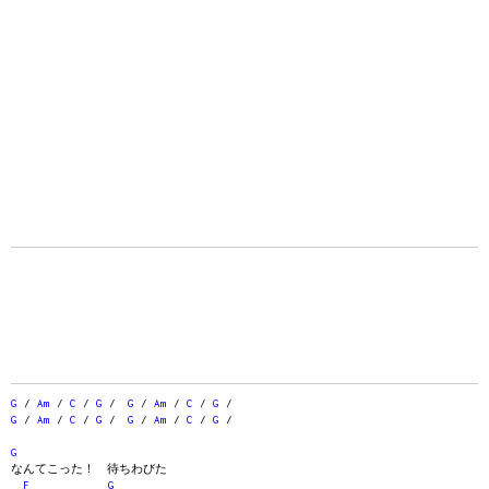
G
/
Am
/
C
/
G
/
G
/
Am
/
C
/
G
/
G
/
Am
/
C
/
G
/
G
/
Am
/
C
/
G
/
G
なんてこった！ 待ちわびた
F
G