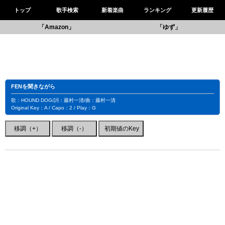
トップ
歌手検索
新着楽曲
ランキング
更新履歴
「Amazon」
「ゆず」
FENを聞きながら
歌：HOUND DOG/詞：藤村一清/曲：藤村一清
Original Key：A / Capo：2 / Play：G