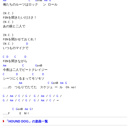
Am
C
G
onB
Am
G
俺たちのルーツはロック ン ロール
(N.C.)
FENを聞きたいだけさ！
(N.C.)
あの娘と二人で
(N.C.)
FENを聞かせておくれ！
(N.C.)
D
いつものマイクで
C
D
C
D
FENを聞きながら
Am
C
G
onB
今夜は二人でビートクレイジー
C
D
C
D
シーツにくるまってモソモソ
Am
C
G
onB
Am
G
………の つもりでたてた スケジュ ー ル Oh no!
G
/
Am
/
C
/
G
/
G
/
Am
/
C
/
G
/
G
/
Am
/
C
/
G
/
G
/
Am
/
C
/ →
C
G
onB
Am
G
!
………F E N!!
「HOUND DOG」の楽曲一覧