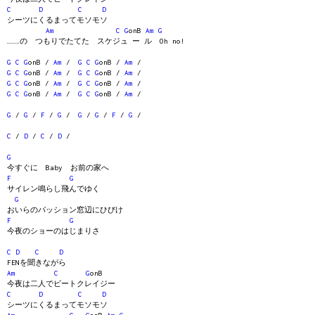
C
D
C
D
シーツにくるまってモソモソ
Am
C
G
onB
Am
G
………の つもりでたてた スケジュ ー ル Oh no!
G
C
G
onB /
Am
/
G
C
G
onB /
Am
/
G
C
G
onB /
Am
/
G
C
G
onB /
Am
/
G
C
G
onB /
Am
/
G
C
G
onB /
Am
/
G
C
G
onB /
Am
/
G
C
G
onB /
Am
/
G
/
G
/
F
/
G
/
G
/
G
/
F
/
G
/
C
/
D
/
C
/
D
/
G
今すぐに Baby お前の家へ
F
G
サイレン鳴らし飛んでゆく
G
おいらのパッション窓辺にひびけ
F
G
今夜のショーのはじまりさ
C
D
C
D
FENを聞きながら
Am
C
G
onB
今夜は二人でビートクレイジー
C
D
C
D
シーツにくるまってモソモソ