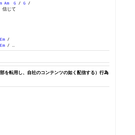
m
Am
G
/
G
/
 信じて
Em
/
Em
/ …
部を転用し、自社のコンテンツの如く配信する）行為