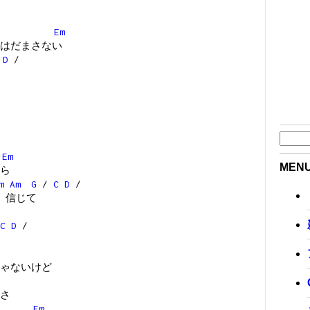
Em
はだまさない
/
D
/
Em
MEN
ら
m
Am
G
/
C
D
/
 信じて
C
D
/
ゃないけど
さ
Em