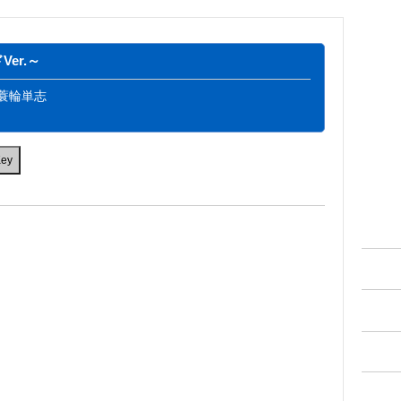
er.～
：蓑輪単志