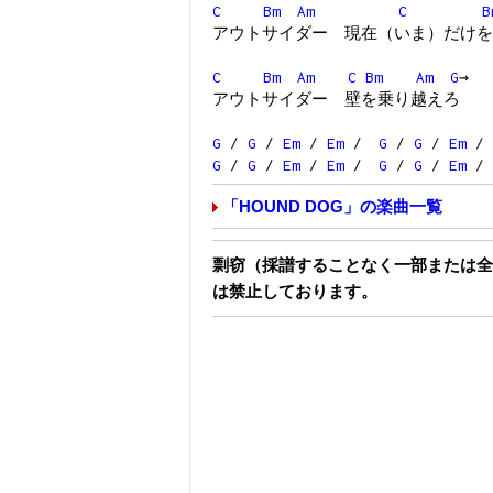
C
Bm
Am
C
B
アウトサイダー 現在（いま）だけを
C
Bm
Am
C
Bm
Am
G
→
アウトサイダー 壁を乗り越えろ
G
/
G
/
Em
/
Em
/
G
/
G
/
Em
/
G
/
G
/
Em
/
Em
/
G
/
G
/
Em
/
「HOUND DOG」の楽曲一覧
剽窃（採譜することなく一部または全
は禁止しております。