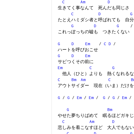
C
Am
D
生きてく事なんて 死んだも同じさ
C
D
G
たとえハミダシ者と呼ばれても 自分
G
D
G
これっぽっちの嘘も つきたくない
G
D
Em
/
C
D
/
ハートを呼びおこせ
G
D
Em
サビつくその前に
Em
C
G
他人（ひと）よりも 熱くなれるな
C
Bm
Am
C
B
アウトサイダー 現在（いま）だけを
G
/
G
/
Em
/
Em
/
G
/
G
/
Em
/
G
Bm
やせた夢ちりばめて 眠るほどガキじ
C
Am
D
悲しみを着こなすほど 大人でもない
C
D
G