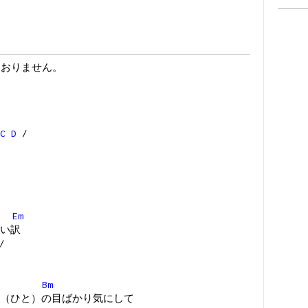
ておりません。
C
D
/
Em
い訳
/
Bm
（ひと）の目ばかり気にして