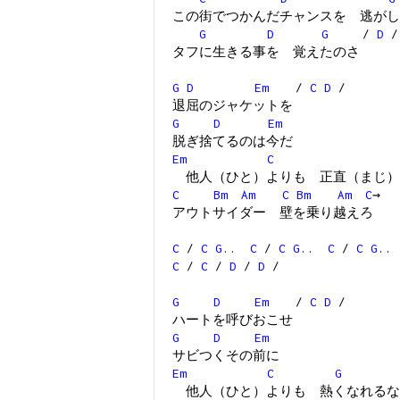
この街でつかんだチャンスを 逃がし
G
D
G
/
D
/
タフに生きる事を 覚えたのさ
G
D
Em
/
C
D
/
退屈のジャケットを
G
D
Em
脱ぎ捨てるのは今だ
Em
C
他人（ひと）よりも 正直（まじ）
C
Bm
Am
C
Bm
Am
C
→
アウトサイダー 壁を乗り越えろ
C
/
C
G
..
C
/
C
G
..
C
/
C
G
..
C
/
C
/
D
/
D
/
G
D
Em
/
C
D
/
ハートを呼びおこせ
G
D
Em
サビつくその前に
Em
C
G
他人（ひと）よりも 熱くなれるな