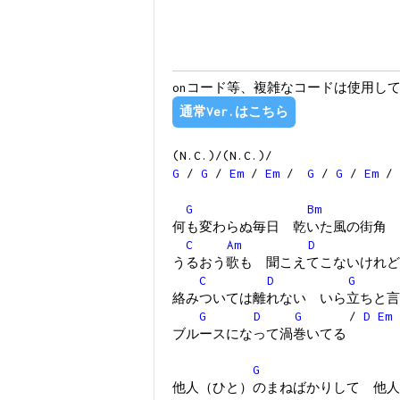
onコード等、複雑なコードは使用し
通常Ver.はこちら
(N.C.)/(N.C.)/
G
/
G
/
Em
/
Em
/
G
/
G
/
Em
/
G
Bm
何も変わらぬ毎日 乾いた風の街角
C
Am
D
うるおう歌も 聞こえてこないけれど
C
D
G
絡みついては離れない いら立ちと言
G
D
G
/
D
Em
ブルースになって渦巻いてる
G
他人（ひと）のまねばかりして 他人