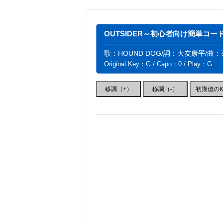
OUTSIDER～初心者向け簡単コードV
歌：HOUND DOG/詞：大友康平/曲
Original Key：G / Capo：0 / Play：G