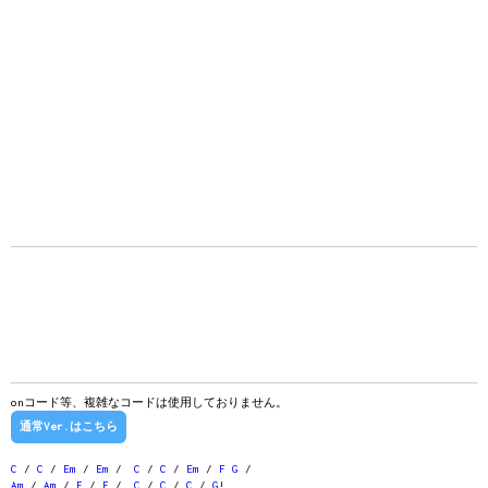
onコード等、複雑なコードは使用しておりません。
通常Ver.はこちら
C
/
C
/
Em
/
Em
/
C
/
C
/
Em
/
F
G
/
Am
/
Am
/
F
/
F
/
C
/
C
/
C
/
G
!