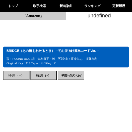
トップ
歌手検索
新着楽曲
ランキング
更新履歴
undefined
「Amazon」
BRIDGE（あの橋をわたるとき）～初心者向け簡単コードVer.～
歌：HOUND DOG/詞：大友康平・松井五郎/曲：蓑輪単志・後藤次利
Original Key：E / Capo：4 / Play：C