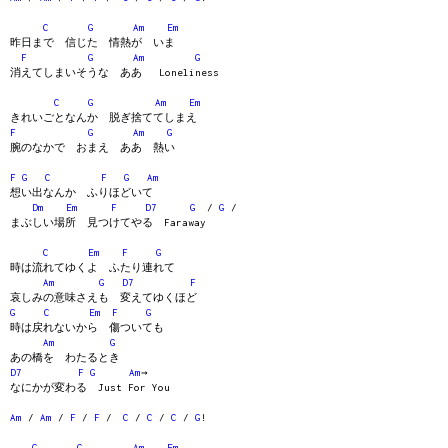
C
G
Am
Em
昨日まで 信じた 情熱が いま
F
G
Am
G
消えてしまいそうな ああ Loneliness
C
G
Am
Em
きれいごとなんか 脱ぎ捨ててしまえ
F
G
Am
G
腕のなかで おまえ ああ 熱い
F
G
C
F
G
Am
想い出なんか ふりほどいて
Dm
Em
F
D7
G
/
G
/
まぶしい場所 見つけてやる Faraway
C
Em
F
G
時は流れてゆくよ ふたり連れて
Am
G
D7
F
哀しみの意味さえも 変えてゆくほど
G
C
Em
F
G
時は戻れないから 傷ついても
Am
G
あの橋を わたるとき
D7
F
G
Am
→
なにかが変わる Just For You
Am
/
Am
/
F
/
F
/
C
/
C
/
C
/
G
!
C
G
Am
Em