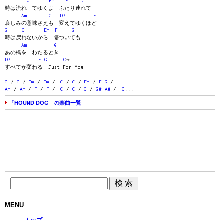
C
Em
F
G
時は流れ てゆくよ ふたり連れて
Am
G
D7
F
哀しみの意味さえも 変えてゆくほど
G
C
Em
F
G
時は戻れないから 傷ついても
Am
G
あの橋を わたるとき
D7
F
G
C
→
すべてが変わる Just For You
C
/
C
/
Em
/
Em
/
C
/
C
/
Em
/
F
G
/
Am
/
Am
/
F
/
F
/
C
/
C
/
C
/
G#
A#
/
C
...
「HOUND DOG」の楽曲一覧
MENU