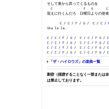
そして東から昇ってくるものを
C
F
G
C
迎えに行くんだろ 日曜日よりの使者
C
/
C
/
F
/
G
/
C
/
C
/
Sha la la…
C
/
C
/
F
/
G
/
C
/
C
/
F
G
/
C
C
/
C
/
F
/
G
/
C
/
C
/
F
G
/
C
C
/
C
/
F
/
G
/
C
/
C
/
F
G
/
C
C
/
C
/
F
/
G
/
C
/
C
/
F
G
/
C
「ザ・ハイロウズ」の楽曲一覧
剽窃（採譜することなく一部または全
は禁止しております。