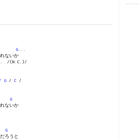
..
G
...
れないか
.. /(N.C.)/
F
G
/
C
/
G
れないか
G
だろうと