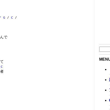
F
G
/
C
/
んで
MEN
て
C
者