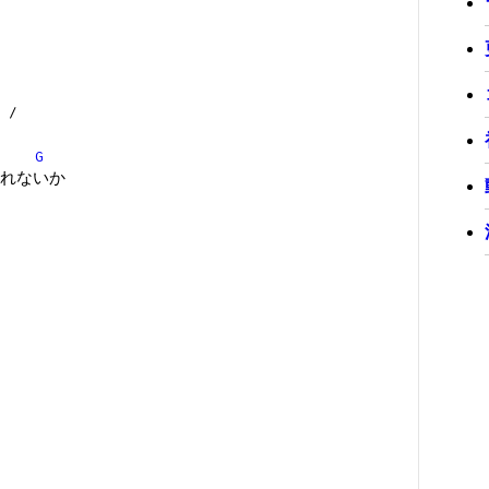
/
G
れないか