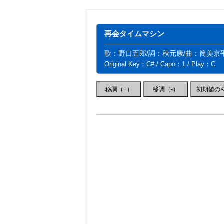
再会タイムマシン
歌：野口五郎/詞：秋元康/曲：筒美京
Original Key：C# / Capo：1 / Play：C