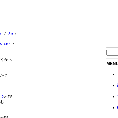
m
/
Am
/
5
CM7
/
づくから
MEN
か？
G
D
onF#
進む
onF#