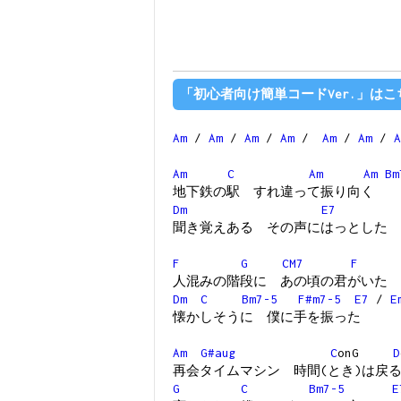
「初心者向け簡単コードVer.」はこ
Am
/
Am
/
Am
/
Am
/
Am
/
Am
/
A
Am
C
Am
Am
Bm
地下鉄の駅 すれ違って振り向く
Dm
E7
聞き覚えある その声にはっとした
F
G
CM7
F
人混みの階段に あの頃の君がいた
Dm
C
Bm7-5
F#m7-5
E7
/
E
懐かしそうに 僕に手を振った
Am
G#aug
C
onG
D
再会タイムマシン 時間(とき)は戻
G
C
Bm7-5
E