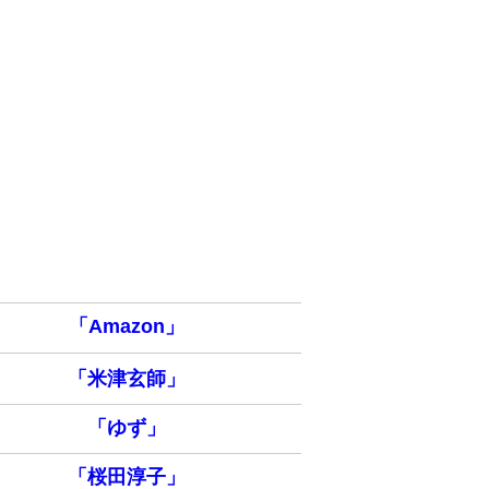
「Amazon」
「米津玄師」
「ゆず」
「桜田淳子」