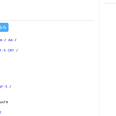
ちら
m
/
Am
/
7-5
CM7
/
m7-5
/
onF#
る
7