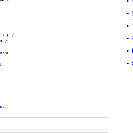
/
F
/
C#
/
#
onG
る
7
m
...