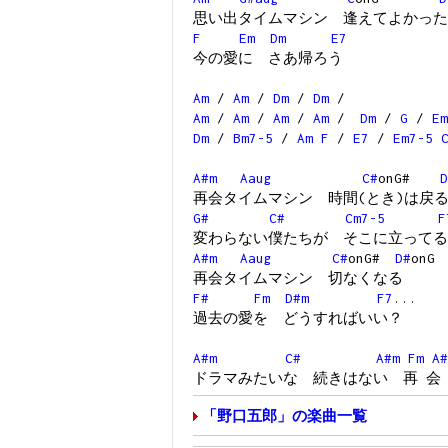
思い出タイムマシン 逢えてよかった
F
Em
Dm
E7
今の愛に さあ帰ろう
Am
/
Am
/
Dm
/
Dm
/
Am
/
Am
/
Am
/
Am
/
Dm
/
G
/
Em
Dm
/
Bm7-5
/
Am
F
/
E7
/
Em7-5
A#m
Aaug
C#
onG#
D
再会タイムマシン 時間(とき)は戻
G#
C#
Cm7-5
F
変わらない僕たちが そこに立ってる
A#m
Aaug
C#
onG#
D#
onG
再会タイムマシン 切なくなる
F#
Fm
D#m
F7
...
過去の愛を どうすればいい？
A#m
C#
A#m
Fm
A#
ドラマみたいな 続きはない 再 会
「野口五郎」の楽曲一覧