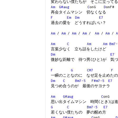
変わらない僕たちが そこに立ってる
Am
G#aug
C
onG
D
onF#
再会タイムマシン 切なくなる
F
Em
Dm
E7
過去の愛を どうすればいい？
Am
/
Am
/
Am
/
Am
/
Am
/
Am
/
A
Am
C
Am
Am
Bm7-
言葉少なく 立ち話をしたけど
Dm
E7
微妙な距離で 待つ男(ひと)が 気
F
G
CM7
F
一瞬のことなのに なぜ足を止めたの
Dm
C
Bm7-5
F#m7-5
E7
見つめ合うのが 最後のサヨナラ
Am
G#aug
C
on
思い出タイムマシン 時間(とき)は
G
C
Bm7-5
E7
若くない僕たちの 夢の醒め方
Am
G#aug
C
onG
D