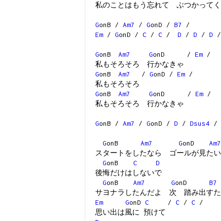
私のことはもう忘れて ぶつかってく
G
onB /
Am7
/
G
onD /
B7
/
Em
/
G
onD /
C
/
C
/
D
/
D
/
D
G
onB
Am7
G
onD /
Em
/
私もそろそろ 行かなきゃ
G
onB
Am7
/
G
onD /
Em
/
私もそろそろ
G
onB
Am7
G
onD /
Em
/
私もそろそろ 行かなきゃ
G
onB /
Am7
/
G
onD /
D
/
Dsus4
G
onB
Am7
G
onD
Am7
スタートをしたなら ゴールが見たい
G
onB
C
D
後悔だけはしないで
G
onB
Am7
G
onD
B7
サヨナラしたんだよ 次 踏み出すた
Em
G
onD
C
/
C
/
C
/
思い出は風に 預けて