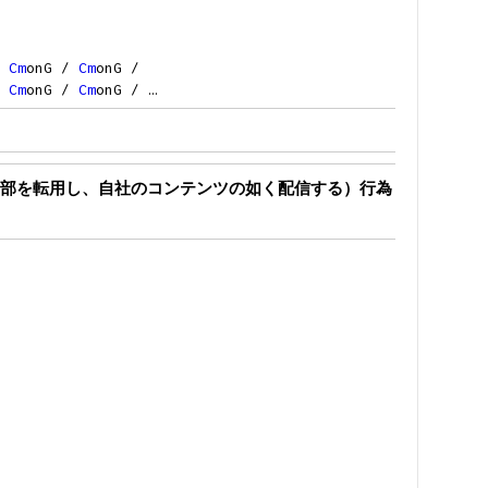
/
Cm
onG /
Cm
onG /
/
Cm
onG /
Cm
onG / …
部を転用し、自社のコンテンツの如く配信する）行為