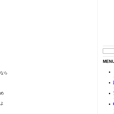
MEN
なら
め
よ
.