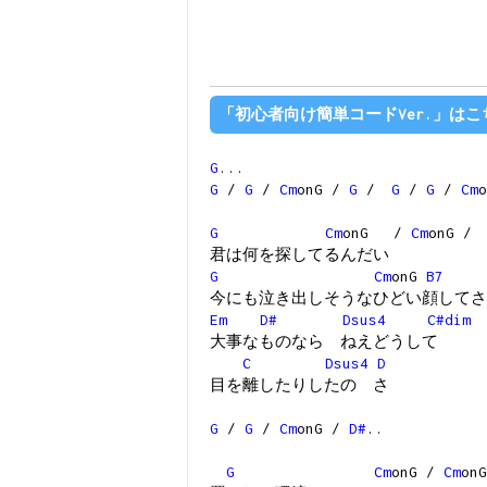
「初心者向け簡単コードVer.」はこ
G
...
G
/
G
/
Cm
onG /
G
/
G
/
G
/
Cm
G
Cm
onG /
Cm
onG /
君は何を探してるんだい
G
Cm
onG
B7
今にも泣き出しそうなひどい顔してさ
Em
D#
Dsus4
C#dim
大事なものなら ねえどうして
C
Dsus4
D
目を離したりしたの さ
G
/
G
/
Cm
onG /
D#
..
G
Cm
onG /
Cm
onG