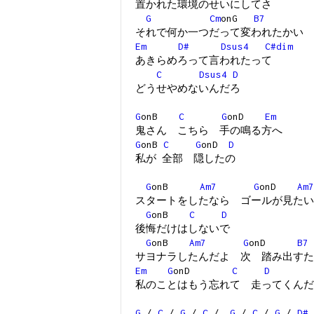
置かれた環境のせいにしてさ
G
Cm
onG
B7
それで何か一つだって変われたかい
Em
D#
Dsus4
C#dim
あきらめろって言われたって
C
Dsus4
D
どうせやめないんだろ
G
onB
C
G
onD
Em
鬼さん こちら 手の鳴る方へ
G
onB
C
G
onD
D
私が 全部 隠したの
G
onB
Am7
G
onD
Am7
スタートをしたなら ゴールが見たい
G
onB
C
D
後悔だけはしないで
G
onB
Am7
G
onD
B7
サヨナラしたんだよ 次 踏み出すた
Em
G
onD
C
D
私のことはもう忘れて 走ってくんだ
G
/
C
/
G
/
C
/
G
/
C
/
G
/
D#
.