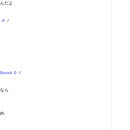
んだよ
/
D
/
/
Dsus4
D
/
なら
め