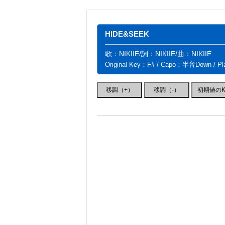
HIDE&SEEK
歌：NIKIIE/詞：NIKIIE/曲：NIKIIE
Original Key：F# / Capo：半音Down / P