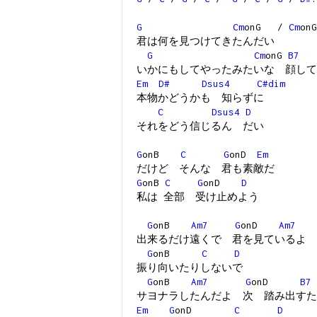
G
Cm
onG /
Cm
onG
君は何を見つけてきたんだい
G
Cm
onG
B7
いかにもしてやったみたいな 顔して
Em
D#
Dsus4
C#dim
本物かどうかも 知らずに
C
Dsus4
D
それをどう信じるん だい
G
onB
C
G
onD
Em
だけど そんな 君も素敵だ
G
onB
C
G
onD
D
私は 全部 受け止めよう
G
onB
Am7
G
onD
Am7
出来るだけ遠くで 君を見ているよ
G
onB
C
D
振り向いたりしないで
G
onB
Am7
G
onD
B7
サヨナラしたんだよ 次 踏み出すた
Em
G
onD
C
D