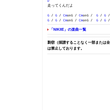
D
走ってくんだよ
G
/
G
/
Cm
onG /
Cm
onG /
G
/
G
G
/
G
/
Cm
onG /
Cm
onG /
G
/
G
「NIKIIE」の楽曲一覧
剽窃（採譜することなく一部または全
は禁止しております。