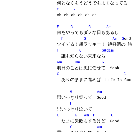
何となくもうどうでもよくなってる
F
G
oh eh oh eh oh oh
F
G
G
Am
何をやってもダメな日もあるし
F
G
Am
G
on
ツイてる！超ラッキー！ 絶好調の 
F
G
G#dim
誰も知らない未来なら
Am
Dm
G
明日のことは風に任せて Yeah
G
C
ありのままに進めば Life Is Goo
G
Am
思いっきり笑って Good
F
思いっきり泣いて
C
G
Am
F
C
たまに失敗もするけど Good
G
Am