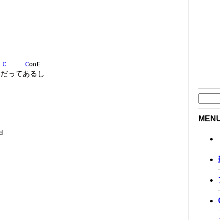
B
C
C
onE
時だってあるし
MEN
d