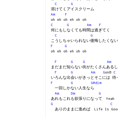
C
G
溶けてくアイスクリーム
Am
F
oh eh oh eh oh oh
C
G
Am
F
何にもしなくても時間は過ぎてく
C
G
こうしちゃいられない後悔したくない
F
G
oh eh oh eh oh oh
F
G
G
Am
まだまだ知らない街がたくさんあるし
F
G
Am
G
onB
C
いろんな出会いがきっとそこには 待
F
G
G#dim
一回しかない人生なら
Am
Dm
G
あれもこれも欲張りになって Yeah
G
C
ありのままに進めば Life Is Goo