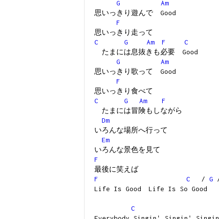
G
Am
思いっきり遊んで Good
F
思いっきり走って
C
G
Am
F
C
たまには息抜きも必要 Good
G
Am
思いっきり歌って Good
F
思いっきり食べて
C
G
Am
F
たまには冒険もしながら
Dm
いろんな場所へ行って
Em
いろんな景色を見て
F
最後に笑えば
F
C
/
G
Life Is Good Life Is So Good
C
Everybody Singin' Singin' Singi