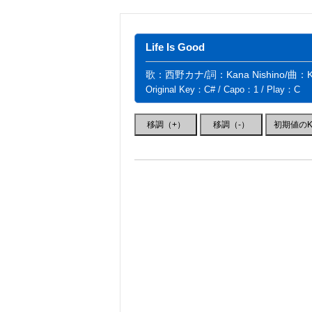
Life Is Good
歌：西野カナ/詞：Kana Nishino/曲：Koud
Original Key：C# / Capo：1 / Play：C