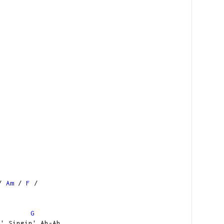
/
Am
/
F
/
G
n' Singin' Ah-Ah