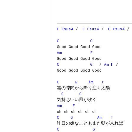
C
Csus4
/
C
Csus4
/
C
Csus4
C
G
Good Good Good Good
Am
F
Good Good Good Good
C
G
/
Am
F
/
Good Good Good Good
C
G
Am
F
雲の隙間から降り注ぐ太陽
C
G
気持ちいい風が吹く
Am
F
oh eh oh eh oh oh
C
G
Am
F
昨日の嫌なこともまた朝が来れば
C
G