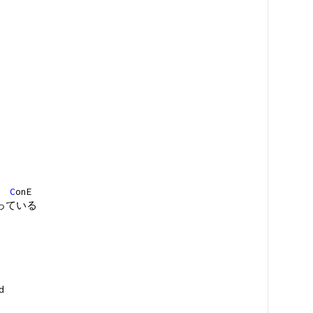
C
onE
っている
d