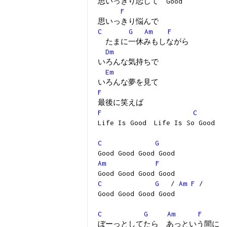
思いっきり恋して Good
F
思いっきり悩んで
C
G
Am
F
たまに一休みもしながら
Dm
いろんな気持ちで
Em
いろんな夢を見て
F
最後に笑えば
F
C
Life Is Good Life Is So Good
C
G
Good Good Good Good
Am
F
Good Good Good Good
C
G
/
Am
F
/
Good Good Good Good
C
G
Am
F
ぼーっとしてたら あっという間に