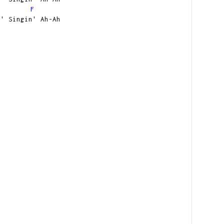
F
n' Singin' Ah-Ah