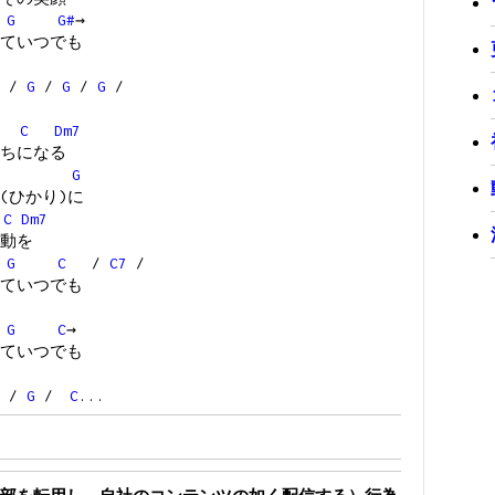
G
G#
→
ていつでも
/
G
/
G
/
G
/
C
Dm7
ちになる
G
(ひかり)に
C
Dm7
動を
G
C
/
C7
/
ていつでも
G
C
→
ていつでも
/
G
/
C
...