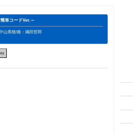
単コードVer.～
・中山美穂/曲：織田哲郎