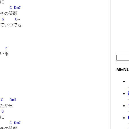
に
C
Dm7
その笑顔
G
C
→
ていつでも
F
いる
MEN
C
Dm7
たから
G
に
C
Dm7
その笑顔