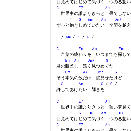
目覚めてはじめて気づく つのる想い
C
E7
Am
世界中の誰よりきっと 果てしない
F
G
Em
Am
Dm7
ずっと抱きしめていたい 季節を越え
C
/
Am
/
F
/
G
/
C
Em
Am
Em
言葉の終わりを いつまでも探して
Em
Am
Dm7
G
君の眼差し 遠く見つめてた
Em
A7
Dm7
G
そう本気の数だけ 涙見せたけど
C
Am
G
/
G
/
許してあげたい 輝きを
C
E7
Am
世界中の誰よりきっと 熱い夢見て
F
G
Em
Am
D7
目覚めてはじめて気づく つのる想い
C
E7
Am
世界中の誰よりきっと 果てしない