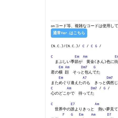
onコード等、複雑なコードは使用し
通常Ver.はこちら
(N.C.)/(N.C.)/
C
/
C
G
/
C
Em
Am
E
まぶしい季節が 黄金(きん)色に
Em
Am
Dm7
G
君の横 顔 そっと包んでた
Em
A7
Dm7
まためぐり逢えたのも きっと偶然じ
C
Am
Dm7
/
G
/
心のどこかで 待ってた
C
E7
Am
世界中の誰よりきっと 熱い夢見て
F
G
Em
Am
D7