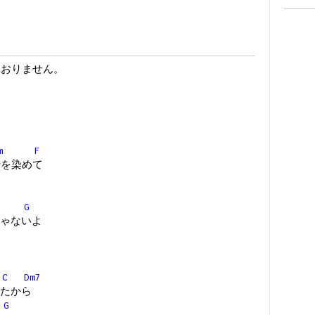
ておりません。
m
F
街を染めて
G
ゃないよ
C
Dm7
たから
G