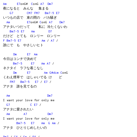
Am
E7
onG#
C
onG
A7
Dm7
夜になると みんな 集まる
G7
CM7
FM7
Bm7-5
E7
いつもの店で 束の間の バカ騒ぎ
Am
E7
onG#
C
onG
A7
Dm7
アナタいつだって 私に 冷たくないわ
Bm7-5
E7
Am
D7
だけど とても ロンリー ロンリー
F
Bm7-5
E7
Am
/
A7
/
誰にで も やさしいヒト
Dm
E7
Am
今日はコンチで決めて
Bm7-5
E7
Am
A7
/
ネクタイ ラフな着こなし
Dm
E7
Am
G#dim
C
onG
くわえ煙草で はしゃいでる け ど
FM7
Bm7-5
E7
/
E7
/
アナタ 誰を見てるの
Am
Dm7
I want your love for only me
G7
C
E7
/
アナタに愛されたい
Am
A7
Dm7
I want your love for only me
Bm7-5
E7
Am
G
Am
/
アナタ ひとりじめしたいの
Dm7
/
G6
/
Cm
/
F6
/