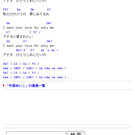
アナタ ひとりじめしたいの
FM7
Em
Dm
E7
私だけのジゴロ 夢にみてるわ
Am
Dm7
I want your love for only me
G7
C
E7
/
アナタに愛されたい
Am
A7
Dm7
I want your love for only me
Bm7-5
E7
Am
G
Am
/
アナタ ひとりじめしたいの
Dm7
/
G6
/
Cm
/
F6
/
A#m
/
D#M7
/
G#M7
/
Gm
G#m
Am
A#m
/
Dm7
/
G6
/
Cm
/
F6
/
A#m
/
D#M7
/
G#M7
/
Gm
G#m
Am
A#m
/ …
「中原めいこ」の楽曲一覧