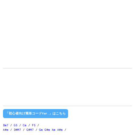
「初心者向け簡単コードVer.」はこちら
Dm7
/
G6
/
Cm
/
F6
/
A#m
/
D#M7
/
G#M7
/
Gm
G#m
Am
A#m
/