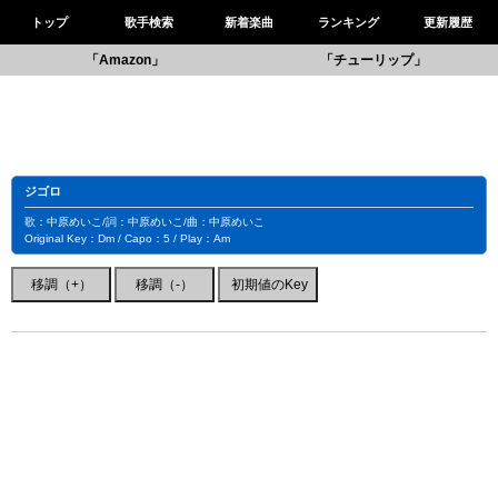
トップ
歌手検索
新着楽曲
ランキング
更新履歴
「Amazon」
「チューリップ」
ジゴロ
歌：中原めいこ/詞：中原めいこ/曲：中原めいこ
Original Key：Dm / Capo：5 / Play：Am