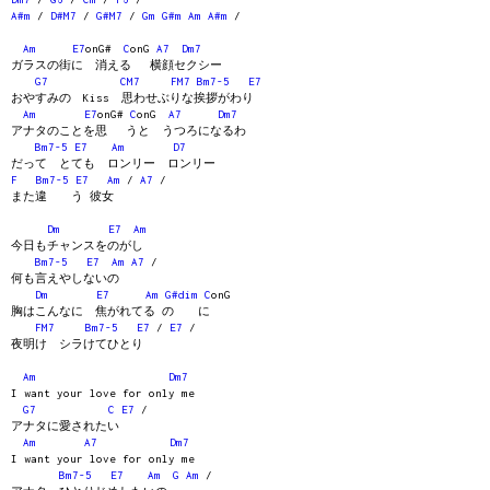
A#m
/
D#M7
/
G#M7
/
Gm
G#m
Am
A#m
/
Am
E7
onG#
C
onG
A7
Dm7
ガラスの街に 消える 横顔セクシー
G7
CM7
FM7
Bm7-5
E7
おやすみの Kiss 思わせぶりな挨拶がわり
Am
E7
onG#
C
onG
A7
Dm7
アナタのことを思 うと うつろになるわ
Bm7-5
E7
Am
D7
だって とても ロンリー ロンリー
F
Bm7-5
E7
Am
/
A7
/
また違 う 彼女
Dm
E7
Am
今日もチャンスをのがし
Bm7-5
E7
Am
A7
/
何も言えやしないの
Dm
E7
Am
G#dim
C
onG
胸はこんなに 焦がれてる の に
FM7
Bm7-5
E7
/
E7
/
夜明け シラけてひとり
Am
Dm7
I want your love for only me
G7
C
E7
/
アナタに愛されたい
Am
A7
Dm7
I want your love for only me
Bm7-5
E7
Am
G
Am
/