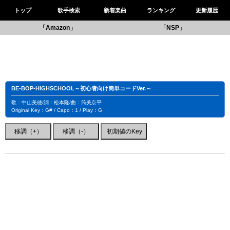
トップ
歌手検索
新着楽曲
ランキング
更新履歴
「Amazon」
「NSP」
BE-BOP-HIGHSCHOOL～初心者向け簡単コードVer.～
歌：中山美穂/詞：松本隆/曲：筒美京平
Original Key：G# / Capo：1 / Play：G