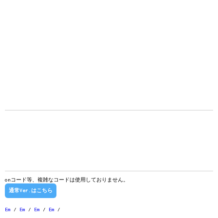
onコード等、複雑なコードは使用しておりません。
通常Ver.はこちら
Em
/
Em
/
Em
/
Em
/