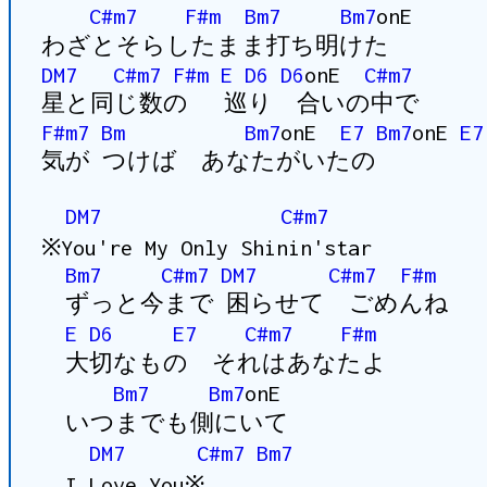
C#m7
F#m
Bm7
Bm7
onE
わざとそらしたまま打ち明けた
DM7
C#m7
F#m
E
D6
D6
onE
C#m7
星と同じ数の 巡り 合いの中で
F#m7
Bm
Bm7
onE
E7
Bm7
onE
E7
気が つけば あなたがいたの
DM7
C#m7
※You're My Only Shinin'star
Bm7
C#m7
DM7
C#m7
F#m
ずっと今まで 困らせて ごめんね
E
D6
E7
C#m7
F#m
大切なもの それはあなたよ
Bm7
Bm7
onE
いつまでも側にいて
DM7
C#m7
Bm7
I Love You※