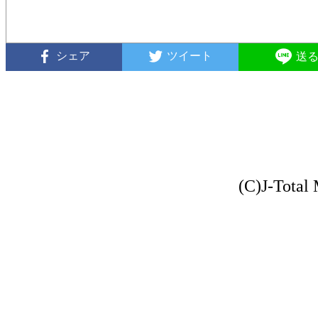
シェア
ツイート
送
(C)J-Total 