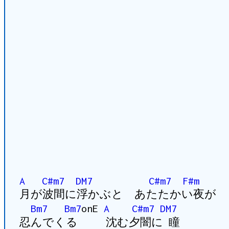
A
C#m7
DM7
C#m7
F#m
月が波間に浮かぶと あたたかい夜が
Bm7
Bm7
onE
A
C#m7
DM7
忍んでくる 沈む夕闇に 瞳