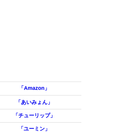
「Amazon」
「あいみょん」
「チューリップ」
「ユーミン」