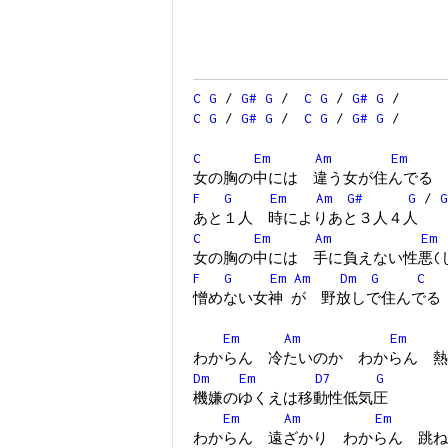
C
G
/
G#
G
/
C
G
/
G#
G
/
C
G
/
G#
G
/
C
G
/
G#
G
/
C
Em
Am
Em
女の胸の中には 違う女が住んでる
F
G
Em
Am
G#
G
/
G
あと１人 時によりあと３人４人
C
Em
Am
Em
女の胸の中には 手に負えない性悪(
F
G
Em
Am
Dm
G
C
憎めない女神 が 野放しで住んでる
Em
Am
Em
わからん 冷たいのか わからん 熱
Dm
Em
D7
G
機嫌のゆくえは移動性低気圧
Em
Am
Em
わからん 遠ざかり わからん 跳ね