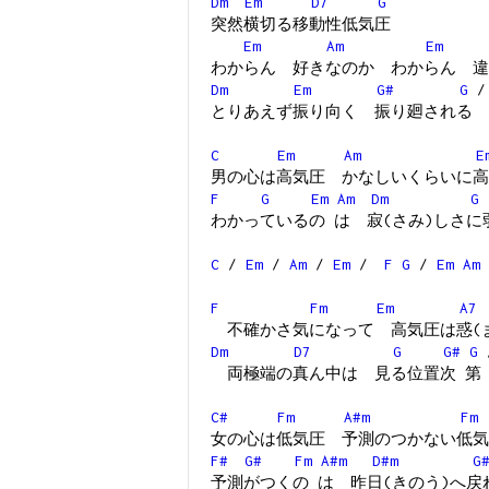
Dm
Em
D7
G
突然横切る移動性低気圧
Em
Am
Em
わからん 好きなのか わからん 違
Dm
Em
G#
G
とりあえず振り向く 振り廻される
C
Em
Am
E
男の心は高気圧 かなしいくらいに高
F
G
Em
Am
Dm
G
わかっているの は 寂(さみ)しさに
C
/
Em
/
Am
/
Em
/
F
G
/
Em
Am
F
Fm
Em
A7
不確かさ気になって 高気圧は惑(
Dm
D7
G
G#
G
両極端の真ん中は 見る位置次 第
C#
Fm
A#m
Fm
女の心は低気圧 予測のつかない低気
F#
G#
Fm
A#m
D#m
G
予測がつくの は 昨日(きのう)へ戻