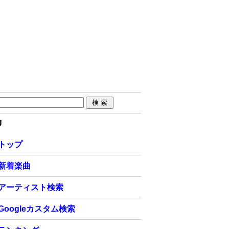
U
トップ
新着楽曲
アーティスト検索
Googleカスタム検索