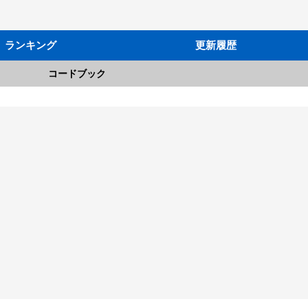
ランキング
更新履歴
コードブック