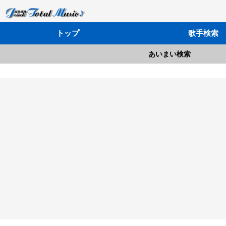
トップ
歌手検索
あいまい検索