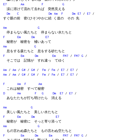
E7
Am
F
G
涙に溶けて流れて去れば 突然見える
Dm
C
Dm
Am
F
Dm
E7
/
E7
/
すぐ眼の前 密(ひそ)やかに続 く道の その 先
Am
G
停まらない風たちと 停まらない水たちと
F
Em
Dm
E7
秘密が 秘密を 補いあって
Am
G
息をする森たちと 息をする砂たちと
F
Em
Dm
Em
FM7
/
FM7
G
/
そこでは 記憶が すれ違っ てゆく
Am
/
Am
/
G#
/
G#
/
Fm
/
Fm
/
E7
/
E7
/
Am
/
Am
/
G#
/
G#
/
Fm
/
Fm
/
E7
/
E7
/
F
Am
F
Am
これは秘密 すべて秘密
D
Am
F
G
Dm
E7
/
E7
/
あなたたちが打ち明けたら 消える
Am
G
美しい風たちと 美しい水たちと
F
Em
Dm
E7
秘密が 秘密に そっと寄り添って
Am
G
もの言わぬ森たちと もの言わぬ空たちと
F
Em
Dm
Em
FM7
/
FM7
G
/