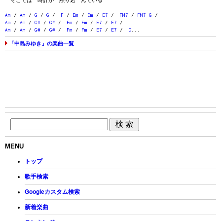
そこでは 時計が 黙り込 んでいる
Am
/
Am
/
G
/
G
/
F
/
Em
/
Dm
/
E7
/
FM7
/
FM7
G
/
Am
/
Am
/
G#
/
G#
/
Fm
/
Fm
/
E7
/
E7
/
Am
/
Am
/
G#
/
G#
/
Fm
/
Fm
/
E7
/
E7
/
D
...
「中島みゆき」の楽曲一覧
MENU
トップ
歌手検索
Googleカスタム検索
新着楽曲