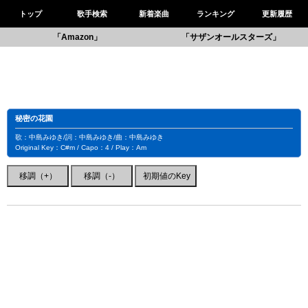
トップ
歌手検索
新着楽曲
ランキング
更新履歴
「Amazon」
「サザンオールスターズ」
秘密の花園
歌：中島みゆき/詞：中島みゆき/曲：中島みゆき
Original Key：C#m / Capo：4 / Play：Am