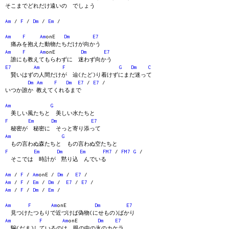
そこまでどれだけ遠いの でしょう
Am
/
F
/
Dm
/
Em
/
Am
F
Am
onE
Dm
E7
痛みを抱えた動物たちだけが向かう
Am
F
Am
onE
Dm
E7
誰にも教えてもらわずに 迷わず向かう
E7
Am
F
G
Dm
C
賢いはずの人間だけが 辿(たど)り着けずにまだ迷って
Dm
Am
F
Dm
E7
/
E7
/
いつか誰か 教えてくれるまで
Am
G
美しい風たちと 美しい水たちと
F
Em
Dm
E7
秘密が 秘密に そっと寄り添って
Am
G
もの言わぬ森たちと もの言わぬ空たちと
F
Em
Dm
Em
FM7
/
FM7
G
/
そこでは 時計が 黙り込 んでいる
Am
/
F
/
Am
onE /
Dm
/
E7
/
Am
/
F
/
Em
/
Dm
/
E7
/
E7
/
Am
/
F
/
Dm
/
Em
/
Am
F
Am
onE
Dm
E7
見つけたつもりで近づけば偽物(にせもの)ばかり
Am
F
Am
onE
Dm
E7
騙(だま)しているのは 眼の中の氷のカケラ