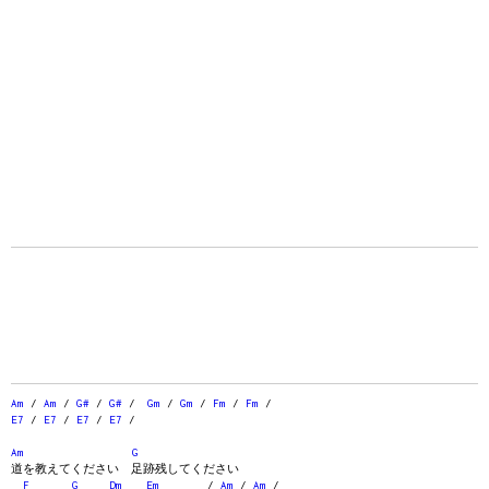
Am
/
Am
/
G#
/
G#
/
Gm
/
Gm
/
Fm
/
Fm
/
E7
/
E7
/
E7
/
E7
/
Am
G
道を教えてください 足跡残してください
F
G
Dm
Em
/
Am
/
Am
/