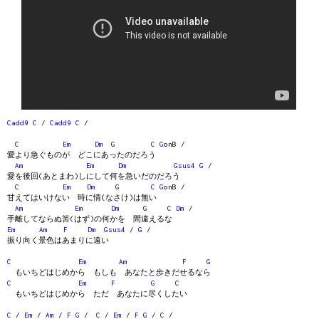
Cadd9
C
/
Cadd9
C
/
C
Em
Dm
G
C
G
onB /
愛より急ぐものが どこにあったのだろう
Am
Em
Dm
Gsus4
G
/
愛を後回(あとまわ)しにして何を急いだのだろう
C
Em
Dm
G
C
G
onB /
甘えてはいけない 時に情(なさけ)は無い
Am
Em
Dm
G
C
Dm
/
手離してならぬ筈(はず)の何かを 間違えるな
Em
Am
F
Dm
Gsus4
/
G
/
振り向く景色はあまりに遠い
C
Em
Am
F
G
もいちどはじめから もしも あなたと歩きだせるなら
C
Em
F
G
C
もいちどはじめから ただ あなたに尽くしたい
C
/
Em
/
Am
/
F
G
/
C
/
Em
/
F
G
/
C
/