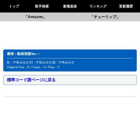
トップ
歌手検索
新着楽曲
ランキング
更新履歴
「Amazon」
「チューリップ」
慕情～動画視聴Ver.～
歌：中島みゆき/詞：中島みゆき/曲：中島みゆき
Original Key：E / Capo：4 / Play：C
標準コード譜ページに戻る