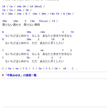
G#
/
Cm
/
A#m
D#
/
G#
D#
onG /
Fm
/
Cm
/
A#m
/
D#
/
B
/
D#m
/
C#m
/
B
/
G#m
/
D#m
/
C#m
F#
/
B
C#m
/
D#m
G#m
E
C#m
F#sus4
/
F#
/
限りない愚かさ 限りない慕情
B
D#m
G#m
E
F#
もいちどはじめから もしも あなたと歩きだせるなら
B
D#m
E
F#
B
もいちどはじめから ただ あなたに尽くしたい
C
Em
Am
F
G
もいちどはじめから もしも あなたと歩きだせるなら
C
Em
F
G
C
もいちどはじめから ただ あなたに尽くしたい
C
/
Em
/
Am
/
F
G
/
C
/
Em
/
F
G
/
G#
/
A#
...
C
...
「中島みゆき」の楽曲一覧