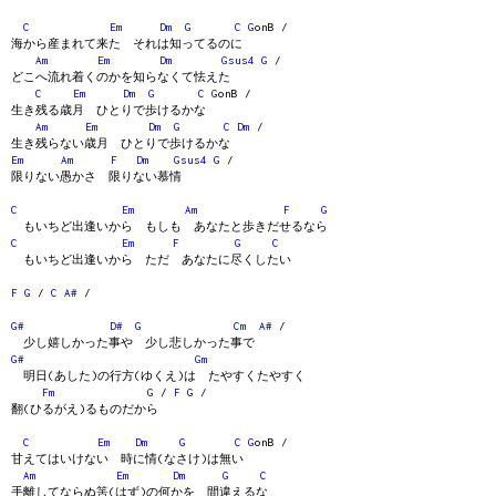
C
Em
Dm
G
C
G
onB /
海から産まれて来た それは知ってるのに
Am
Em
Dm
Gsus4
G
/
どこへ流れ着くのかを知らなくて怯えた
C
Em
Dm
G
C
G
onB /
生き残る歳月 ひとりで歩けるかな
Am
Em
Dm
G
C
Dm
/
生き残らない歳月 ひとりで歩けるかな
Em
Am
F
Dm
Gsus4
G
/
限りない愚かさ 限りない慕情
C
Em
Am
F
G
もいちど出逢いから もしも あなたと歩きだせるなら
C
Em
F
G
C
もいちど出逢いから ただ あなたに尽くしたい
F
G
/
C
A#
/
G#
D#
G
Cm
A#
/
少し嬉しかった事や 少し悲しかった事で
G#
Gm
明日(あした)の行方(ゆくえ)は たやすくたやすく
Fm
G
/
F
G
/
翻(ひるがえ)るものだから
C
Em
Dm
G
C
G
onB /
甘えてはいけない 時に情(なさけ)は無い
Am
Em
Dm
G
C
手離してならぬ筈(はず)の何かを 間違えるな