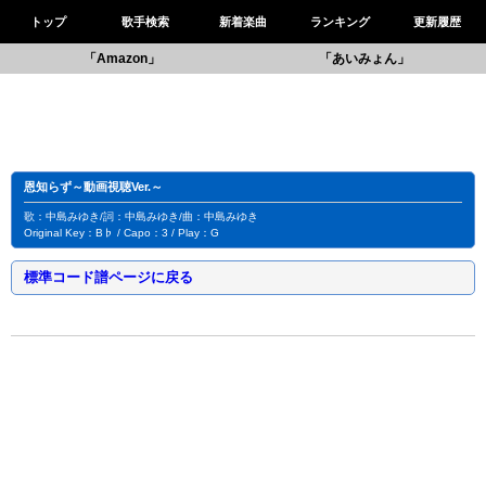
トップ
歌手検索
新着楽曲
ランキング
更新履歴
「Amazon」
「あいみょん」
恩知らず～動画視聴Ver.～
歌：中島みゆき/詞：中島みゆき/曲：中島みゆき
Original Key：B♭ / Capo：3 / Play：G
標準コード譜ページに戻る