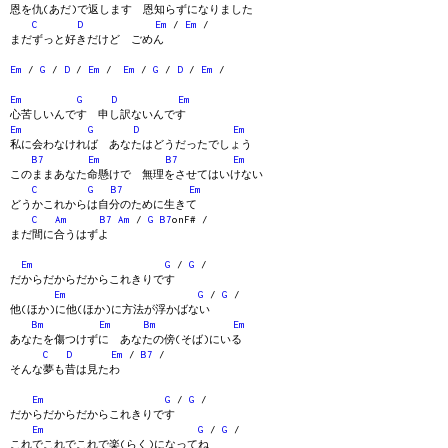
恩を仇(あだ)で返します 恩知らずになりました
C
D
Em
/
Em
/
まだずっと好きだけど ごめん
Em
/
G
/
D
/
Em
/
Em
/
G
/
D
/
Em
/
Em
G
D
Em
心苦しいんです 申し訳ないんです
Em
G
D
Em
私に会わなければ あなたはどうだったでしょう
B7
Em
B7
Em
このままあなた命懸けで 無理をさせてはいけない
C
G
B7
Em
どうかこれからは自分のために生きて
C
Am
B7
Am
/
G
B7
onF# /
まだ間に合うはずよ
Em
G
/
G
/
だからだからだからこれきりです
Em
G
/
G
/
他(ほか)に他(ほか)に方法が浮かばない
Bm
Em
Bm
Em
あなたを傷つけずに あなたの傍(そば)にいる
C
D
Em
/
B7
/
そんな夢も昔は見たわ
Em
G
/
G
/
だからだからだからこれきりです
Em
G
/
G
/
これでこれでこれで楽(らく)になってね