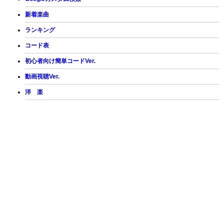
新着楽曲
ランキング
コード表
初心者向け簡単コードVer.
動画視聴Ver.
洋 楽