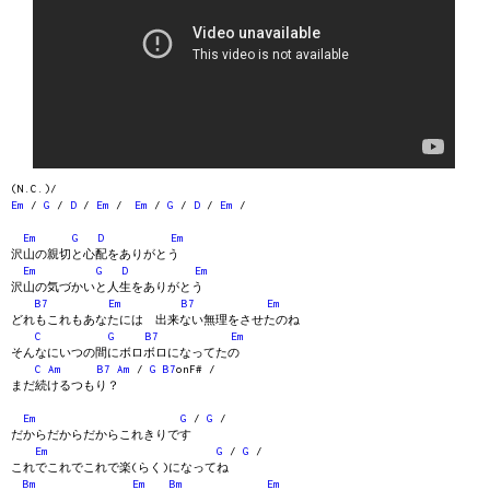
(N.C.)/
Em
/
G
/
D
/
Em
/
Em
/
G
/
D
/
Em
/
Em
G
D
Em
沢山の親切と心配をありがとう
Em
G
D
Em
沢山の気づかいと人生をありがとう
B7
Em
B7
Em
どれもこれもあなたには 出来ない無理をさせたのね
C
G
B7
Em
そんなにいつの間にボロボロになってたの
C
Am
B7
Am
/
G
B7
onF# /
まだ続けるつもり？
Em
G
/
G
/
だからだからだからこれきりです
Em
G
/
G
/
これでこれでこれで楽(らく)になってね
Bm
Em
Bm
Em