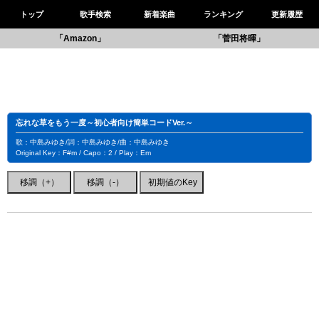
トップ
歌手検索
新着楽曲
ランキング
更新履歴
「Amazon」
「菅田将暉」
忘れな草をもう一度～初心者向け簡単コードVer.～
歌：中島みゆき/詞：中島みゆき/曲：中島みゆき
Original Key：F#m / Capo：2 / Play：Em