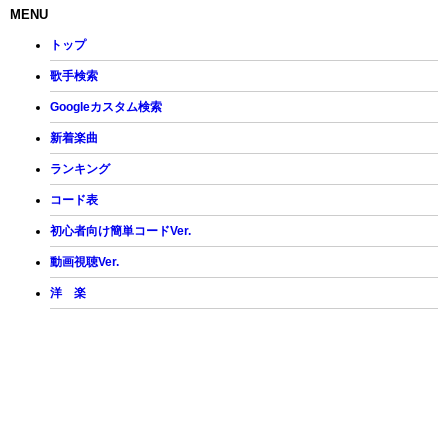
MENU
トップ
歌手検索
Googleカスタム検索
新着楽曲
ランキング
コード表
初心者向け簡単コードVer.
動画視聴Ver.
洋 楽