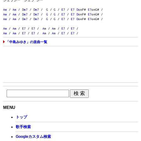
ジェラシー ジェラ シー
Am
/
Am
/
Dm7
/
Dm7
/
G
/
G
/
E7
/
E7
D
onF#
E7
onG# /
Am
/
Am
/
Dm7
/
Dm7
/
G
/
G
/
E7
/
E7
D
onF#
E7
onG# /
Am
/
Am
/
Dm7
/
Dm7
/
G
/
G
/
E7
/
E7
D
onF#
E7
onG# /
Am
/
Am
/
E7
/
E7
/
Am
/
Am
/
E7
/
E7
/
Am
/
Am
/
E7
/
E7
/
Am
/
Am
/
E7
/
E7
/
「中島みゆき」の楽曲一覧
MENU
トップ
歌手検索
Googleカスタム検索