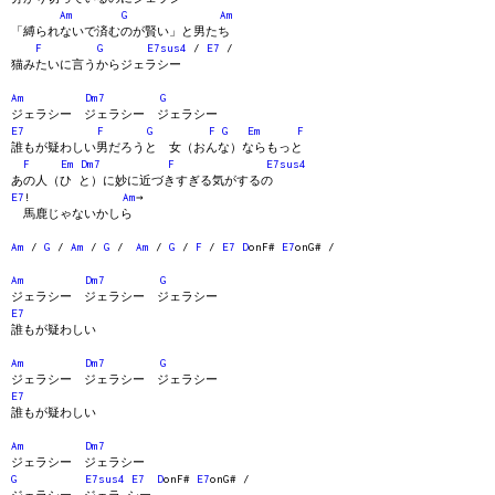
Am
G
Am
「縛られないで済むのが賢い」と男たち
F
G
E7sus4
/
E7
/
猫みたいに言うからジェラシー
Am
Dm7
G
ジェラシー ジェラシー ジェラシー
E7
F
G
F
G
Em
F
誰もが疑わしい男だろうと 女（おんな）ならもっと
F
Em
Dm7
F
E7sus4
あの人（ひ と）に妙に近づきすぎる気がするの
E7
!
Am
→
馬鹿じゃないかしら
Am
/
G
/
Am
/
G
/
Am
/
G
/
F
/
E7
D
onF#
E7
onG# /
Am
Dm7
G
ジェラシー ジェラシー ジェラシー
E7
誰もが疑わしい
Am
Dm7
G
ジェラシー ジェラシー ジェラシー
E7
誰もが疑わしい
Am
Dm7
ジェラシー ジェラシー
G
E7sus4
E7
D
onF#
E7
onG# /