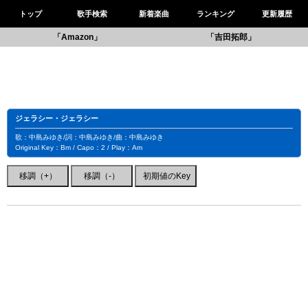
トップ
歌手検索
新着楽曲
ランキング
更新履歴
「Amazon」
「吉田拓郎」
ジェラシー・ジェラシー
歌：中島みゆき/詞：中島みゆき/曲：中島みゆき
Original Key：Bm / Capo：2 / Play：Am