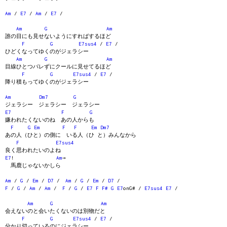
Am
/
E7
/
Am
/
E7
/
Am
G
Am
誰の目にも見せないようにすればするほど
F
G
E7sus4
/
E7
/
ひどくなってゆくのがジェラシー
Am
G
Am
目線ひとつバレずにクールに見せてるほど
F
G
E7sus4
/
E7
/
降り積もってゆくのがジェラシー
Am
Dm7
G
ジェラシー ジェラシー ジェラシー
E7
F
G
嫌われたくないのね あの人からも
F
G
Em
F
F
Em
Dm7
あの人（ひと）の側に いる人（ひ と）みんなから
F
E7sus4
良く思われたいのよね
E7
!
Am
→
馬鹿じゃないかしら
Am
/
G
/
Em
/
D7
/
Am
/
G
/
Em
/
D7
/
F
/
G
/
Am
/
Am
/
F
/
G
/
E7
F
F#
G
E7
onG# /
E7sus4
E7
/
Am
G
Am
会えないのと会いたくないのは別物だと
F
G
E7sus4
/
E7
/
分かり切っているのにジェラシー