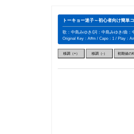
トーキョー迷子～初心者向け簡単コー
歌：中島みゆき/詞：中島みゆき/曲：
Original Key：A#m / Capo：1 / Play：A