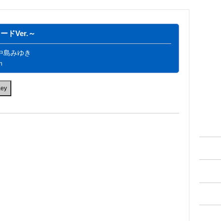
ドVer.～
中島みゆき
m