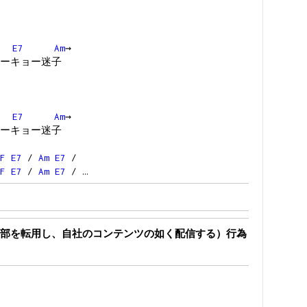
E7
Am
→
ーキョー迷子
E7
Am
→
ーキョー迷子
F
E7
/
Am
E7
/
F
E7
/
Am
E7
/ …
部を転用し、自社のコンテンツの如く配信する）行為