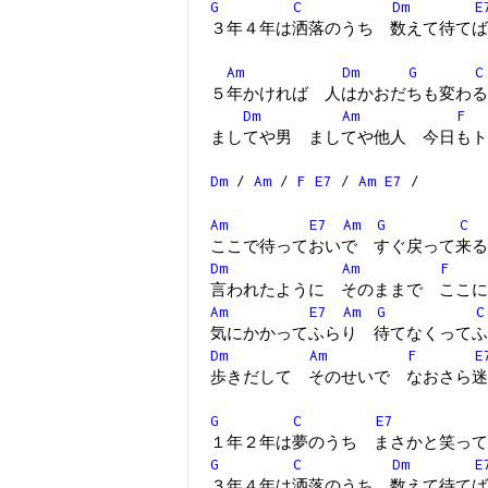
G
C
Dm
E
３年４年は洒落のうち 数えて待てば
Am
Dm
G
C
５年かければ 人はかおだちも変わる
Dm
Am
F
ましてや男 ましてや他人 今日もト
Dm
/
Am
/
F
E7
/
Am
E7
/
Am
E7
Am
G
C
ここで待っておいで すぐ戻って来る
Dm
Am
F
言われたように そのままで ここに
Am
E7
Am
G
C
気にかかってふらり 待てなくってふ
Dm
Am
F
E
歩きだして そのせいで なおさら迷
G
C
E7
１年２年は夢のうち まさかと笑って
G
C
Dm
E
３年４年は洒落のうち 数えて待てば