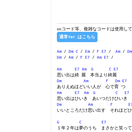
onコード等、複雑なコードは使用し
通常Ver.はこちら
Am
/
Dm
C
/
Em
/
F
E7
/
Am
/
Dm
Dm
/
Am
/
F
E7
/
Am
E7
/
Am
E7
Am
G
C
E7
思い出は綺 麗 本当より綺麗
Dm
Am
F
Dm
E7
ありえぬほどいい人が 心で育 つ
Am
E7
Am
G
C
E7
思い出はひいき あいつだけひいき
Dm
Am
F
E
いいところだけ思い出す それほどひ
G
C
E7
１年２年は夢のうち まさかと笑って