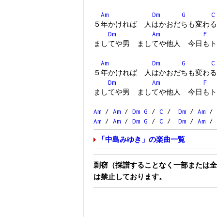
Am
Dm
G
C
５年かければ 人はかおだちも変わる
Dm
Am
F
ましてや男 ましてや他人 今日もト
Am
Dm
G
C
５年かければ 人はかおだちも変わる
Dm
Am
F
ましてや男 ましてや他人 今日もト
Am
/
Am
/
Dm
G
/
C
/
Dm
/
Am
/
Am
/
Am
/
Dm
G
/
C
/
Dm
/
Am
/
「中島みゆき」の楽曲一覧
剽窃（採譜することなく一部または全
は禁止しております。