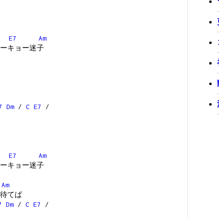
E7
Am
ーキョー迷子
7
Dm
/
C
E7
/
E7
Am
ーキョー迷子
Am
待てば
7
Dm
/
C
E7
/