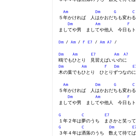
Am
Dm
G
C
５年かければ 人はかおだちも変わる
Dm
Am
F
ましてや男 ましてや他人 今日もト
Dm
/
Am
/
F
E7
/
Am
A7
/
Dm
Am
E7
Am
A7
鴎でもひとり 見習えばいいのに
Dm
Am
F
Dm
E
木の葉でもひとり ひとりずつなのに
Am
Dm
G
C
５年かければ 人はかおだちも変わる
Dm
Am
F
ましてや男 ましてや他人 今日もト
G
C
E7
１年２年は夢のうち まさかと笑って
G
C
Dm
E
３年４年は洒落のうち 数えて待てば