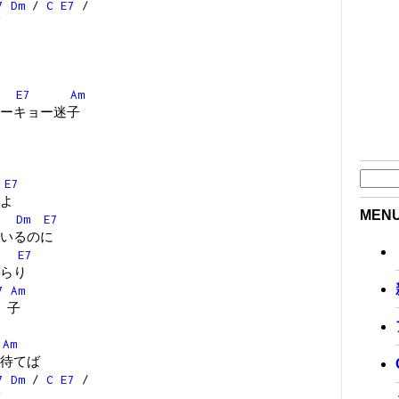
7
Dm
/
C
E7
/
E7
Am
ーキョー迷子
E7
よ
MEN
Dm
E7
いるのに
E7
らり
7
Am
 子
Am
待てば
7
Dm
/
C
E7
/