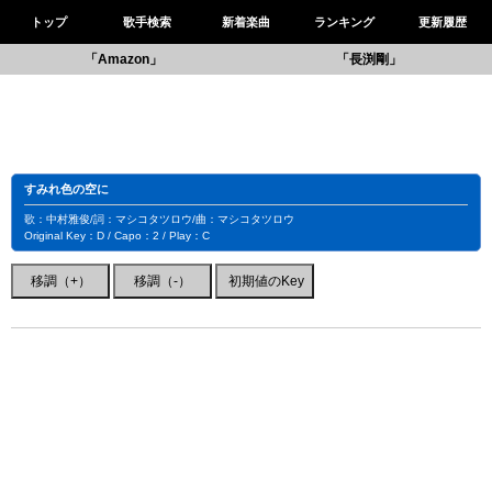
トップ
歌手検索
新着楽曲
ランキング
更新履歴
「Amazon」
「長渕剛」
すみれ色の空に
歌：中村雅俊/詞：マシコタツロウ/曲：マシコタツロウ
Original Key：D / Capo：2 / Play：C