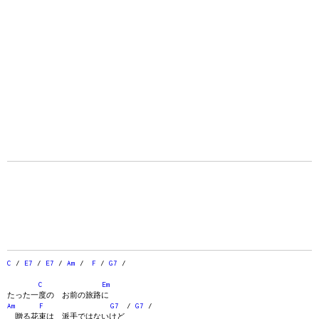
C
/
E7
/
E7
/
Am
/
F
/
G7
/
C
Em
たった一度の お前の旅路に
Am
F
G7
/
G7
/
贈る花束は 派手ではないけど