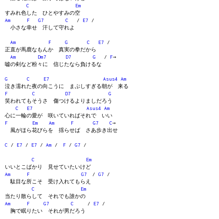
C
Em
すみれ色した ひとやすみの空
Am
F
G7
C
/
E7
/
小さな幸せ 汗して守れよ
Am
F
G
C
E7
/
正直が馬鹿なもんか 真実の拳だから
Am
Dm7
D7
G
/
F
→
嘘の剣など粉々に 信じたなら負けるな
G
C
E7
Asus4
Am
泣き濡れた夜の向こうに まぶしすぎる朝が 来る
F
C
D7
G
笑われてもそうさ 傷つけるよりましだろう
C
E7
Asus4
Am
心に一輪の愛が 咲いていればそれで いい
F
Em
Am
F
G7
C
→
風がほら花びらを 揺らせば さあ歩き出せ
C
/
E7
/
E7
/
Am
/
F
/
G7
/
C
Em
いいとこばかり 見せていたいけど
Am
F
G7
/
G7
/
駄目な所こそ 受け入れてもらえ
C
Em
当たり散らして それでも誰かの
Am
F
G7
C
/
E7
/
胸で眠りたい それが男だろう