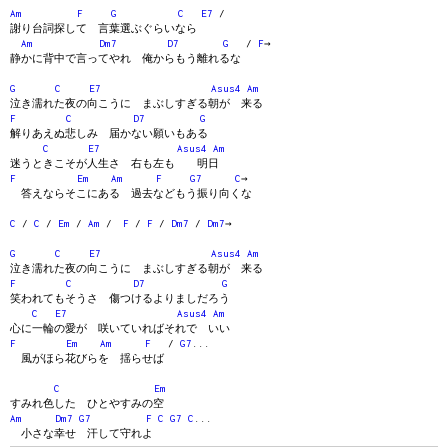
Am
F
G
C
E7
/
謝り台詞探して 言葉選ぶぐらいなら
Am
Dm7
D7
G
/
F
→
静かに背中で言ってやれ 俺からもう離れるな
G
C
E7
Asus4
Am
泣き濡れた夜の向こうに まぶしすぎる朝が 来る
F
C
D7
G
解りあえぬ悲しみ 届かない願いもある
C
E7
Asus4
Am
迷うときこそが人生さ 右も左も 明日
F
Em
Am
F
G7
C
→
答えならそこにある 過去などもう振り向くな
C
/
C
/
Em
/
Am
/
F
/
F
/
Dm7
/
Dm7
→
G
C
E7
Asus4
Am
泣き濡れた夜の向こうに まぶしすぎる朝が 来る
F
C
D7
G
笑われてもそうさ 傷つけるよりましだろう
C
E7
Asus4
Am
心に一輪の愛が 咲いていればそれで いい
F
Em
Am
F
/
G7
...
風がほら花びらを 揺らせば
C
Em
すみれ色した ひとやすみの空
Am
Dm7
G7
F
C
G7
C
...
小さな幸せ 汗して守れよ