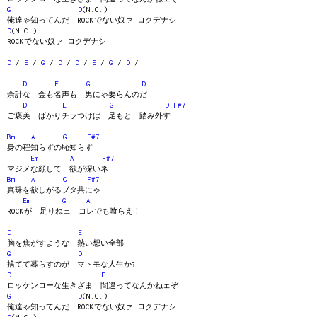
G
D
(N.C.)
俺達ゃ知ってんだ ROCKでない奴ァ ロクデナシ
D
(N.C.)
ROCKでない奴ァ ロクデナシ
D
/
E
/
G
/
D
/
D
/
E
/
G
/
D
/
D
E
G
D
余計な 金も名声も 男にゃ要らんのだ
D
E
G
D
F#7
ご褒美 ばかりチラつけば 足もと 踏み外す
Bm
A
G
F#7
身の程知らずの恥知らず
Em
A
F#7
マジメな顔して 欲が深いネ
Bm
A
G
F#7
真珠を欲しがるブタ共にゃ
Em
G
A
ROCKが 足りねェ コレでも喰らえ！
D
E
胸を焦がすような 熱い想い全部
G
D
捨てて暮らすのが マトモな人生か?
D
E
ロッケンローな生きざま 間違ってなんかねェぞ
G
D
(N.C.)
俺達ゃ知ってんだ ROCKでない奴ァ ロクデナシ