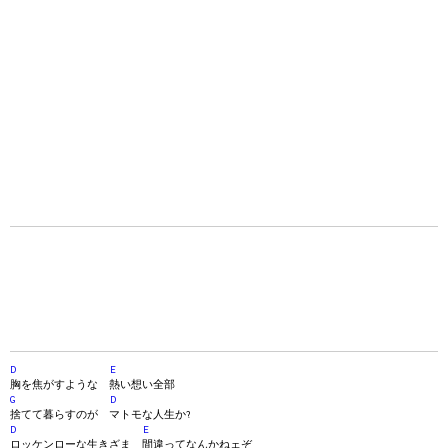
D
E
胸を焦がすような 熱い想い全部
G
D
捨てて暮らすのが マトモな人生か?
D
E
ロッケンローな生きざま 間違ってなんかねェぞ