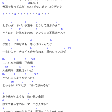
G
D
(N.C.)
俺達ゃ知ってんだ ROCKでない奴ァ ロクデナシ
D
/
E
/
G
/
D
/
D
/
E
/
G
/
D
/
D
E
G
D
わざわざ ヤバい坂道を どうして選ぶのさ？
D
E
G
D
どうにも 計算があわぬ アンタにゃ不思議だろう
D
E
G
D
手堅く 平坦な道も 悪くはねェんだが
D
E
G
D
F#7
ヘタレにゃ チョイと分からねェ 男のロマンだゼ
Bm
A
G
F#7
ここらが土壇場 正念場
Em
A
F#7
人生劇場 主役はオレだ！
Bm
A
G
F#7
どちらにしようか迷ったら
Em
G
A
どっちが ROCKだ? コレで決めるゼ！
D
E
胸を焦がすような 熱い想い全部
G
D
捨てて暮らすのが マトモな人生か?
D
E
ロッケンローな生きざま 間違ってなんかねェぞ