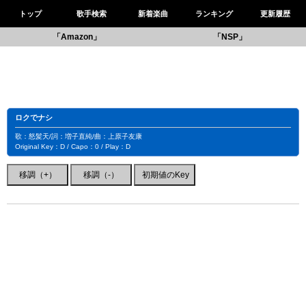
トップ
歌手検索
新着楽曲
ランキング
更新履歴
「Amazon」
「NSP」
ロクでナシ
歌：怒髪天/詞：増子直純/曲：上原子友康
Original Key：D / Capo：0 / Play：D