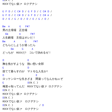
D
(N.C.)
ROCKでない奴ァ ロクデナシ
G
F
D
/
C
C#
D
/
G
F
D
/
C
C#
D
/
G
F
D
/
C
C#
D
/
G
F
D
/
C
C#
A
/
D
/
E
/
G
/
D
/
D
/
E
/
G
/
D
/
Bm
A
G
F#7
男の土壇場 正念場
Em
A
F#7
人生劇場 主役はオレだ！
Bm
A
G
F#7
どちらにしようか迷ったら
Em
G
A
どっちが ROCKだ? コレで決めるゼ！
D
E
胸を焦がすような 熱い想い全部
G
D
捨てて暮らすのが マトモな人生か?
D
E
ロッケンローな生きざま 間違ってなんかねェぞ
G
D
(N.C.)
俺達ゃ知ってんだ ROCKでない奴ァ ロクデナシ
D
(N.C.)
ROCKでない奴ァ ロクデナシ
D
(N.C.)
ROCKでない奴ァ ロクデナシ
D
(N.C.) /
D
ROCKでない奴ァ ロクデナシ