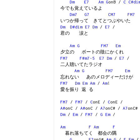
Dm
E7
Am
G
onB /
C
C#di
今でも覚えているよ
Dm7
G7
CM7
FM7
いつか帰って きてとつぶやいた
Dm
D#dim
E7
Dm
/
E7
/
君の 涙と
Am
G
FM7
Em
夕立の ボートの陰にかくれ
FM7
F#m7-5
E7
Dm
/
E7
/
二人聴いてたラジオ
Am
G
FM7
Em
忘れない あのメロディーだけが
FM7
Dm
Em
Am
/
Am
!
愛を振り 返 る
FM7
/
FM7
/
C
onE /
C
onE /
A#
onC /
A#
onC /
A7
onC# /
A7
onC#
Dm
/
Em
/
FM7
/
G
Em
/
Am
F
Am
F
暮れ落ちてく 都会の隅
G
E7
onG#
Am
G
/
F
Em
/