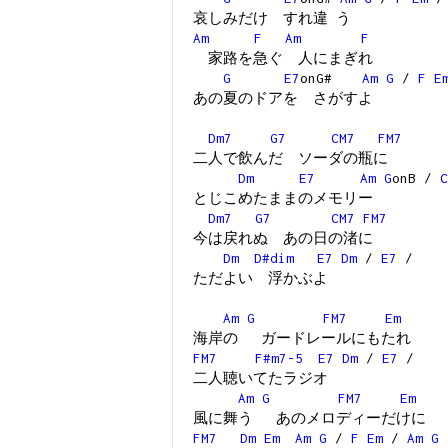
哀しみだけ すれ違 う
Am
F
Am
F
家路を急ぐ 人にまぎれ
G
E7
onG#
Am
G
/
F
E
あの夏のドアを さがすよ
Dm7
G7
CM7
FM7
二人で飲んだ ソーダの瓶に
Dm
E7
Am
G
onB /
C
とじこめたままのメモリー
Dm7
G7
CM7
FM7
今は戻れぬ あの日の渚に
Dm
D#dim
E7
Dm
/
E7
/
ただよい 浮かぶよ
Am
G
FM7
Em
海岸の ガードレールにもたれ
FM7
F#m7-5
E7
Dm
/
E7
/
二人聴いてたラジオ
Am
G
FM7
Em
風に舞う あのメロディーだけに
FM7
Dm
Em
Am
G
/
F
Em
/
Am
G