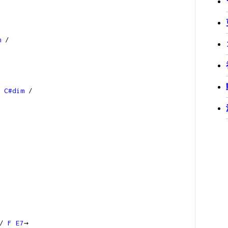
m
/
C#dim
/
/
F
E7
→