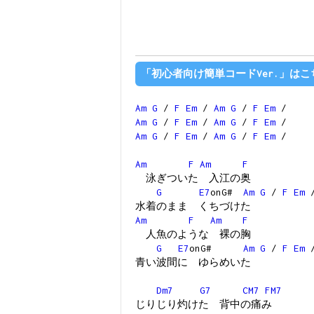
「初心者向け簡単コードVer.」はこ
Am
G
/
F
Em
/
Am
G
/
F
Em
/
Am
G
/
F
Em
/
Am
G
/
F
Em
/
Am
G
/
F
Em
/
Am
G
/
F
Em
/
Am
F
Am
F
泳ぎついた 入江の奥
G
E7
onG#
Am
G
/
F
Em
水着のまま くちづけた
Am
F
Am
F
人魚のような 裸の胸
G
E7
onG#
Am
G
/
F
Em
青い波間に ゆらめいた
Dm7
G7
CM7
FM7
じりじり灼けた 背中の痛み