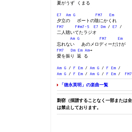
夏がうず くまる
E7
Am
G
FM7
Em
夕立の ボートの陰にかくれ
FM7
F#m7-5
E7
Dm
/
E7
/
二人聴いてたラジオ
Am
G
FM7
Em
忘れない あのメロディーだけが
FM7
Dm
Em
Am
→
愛を振り 返 る
Am
G
/
F
Em
/
Am
G
/
F
Em
/
Am
G
/
F
Em
/
Am
G
/
F
Em
/
FM7
「徳永英明」の楽曲一覧
剽窃（採譜することなく一部または全
は禁止しております。