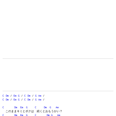
C
Dm
/
Em
G
/
C
Dm
/
G
Am
/
C
Dm
/
Em
G
/
C
Dm
/
G
Am
/
C
Dm
Em
G
C
Dm
G
Am
このままキミとボクは 続くとおもうかい？
C
Dm
Em
G
C
Dm
G
Am