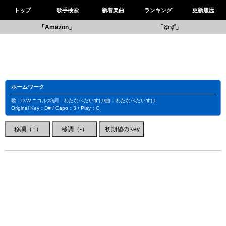
トップ
歌手検索
新着楽曲
ランキング
更新履歴
「Amazon」
「ゆず」
ホームワーク
歌：D.W.ニコルズ/詞：わたなべだいすけ/曲：わたなべだいすけ
Original Key：D# / Capo：3 / Play：C