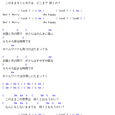
このままキミとボクは どこまで 続くの？
/
C
onE
F
/
G
Am
/ /
C
onE
F
/
G
Am
/
Don't Worry Be Happy
/
C
onE
F
/
G
Am
/ /
C
onE
F
/
G
onB
C
/
Don't Worry Be Happy
F
G
C
Am
太陽と月の間で ボクらはのんきに遊ぶ
F
G
そろそろ帰る時間です
Am
ホームワークも気づけばたまってる
F
G
C
Am
太陽と月の間で ボクらはすやすや眠る
F
G
そろそろ起きる時間です
Am
ホームワークは日増しにたまってく
C
Dm
/
Em
G
/
C
Dm
/
G
Am
/
C
Dm
/
Em
G
/
C
Dm
/
G
Am
/
C
Dm
Em
G
C
Dm
G
Am
このままこの世界は 続くとおもうかい？
C
Dm
Em
G
C
Dm
G
Am
なんにもしないままでも 続くとおもうかい？
/
C
onE
F
/
G
Am
/ /
C
onE
F
/
G
Am
/