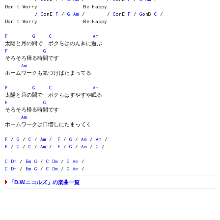
Don't Worry Be Happy
/
C
onE
F
/
G
Am
/ /
C
onE
F
/
G
onB
C
/
Don't Worry Be Happy
F
G
C
Am
太陽と月の間で ボクらはのんきに遊ぶ
F
G
そろそろ帰る時間です
Am
ホームワークも気づけばたまってる
F
G
C
Am
太陽と月の間で ボクらはすやすや眠る
F
G
そろそろ帰る時間です
Am
ホームワークは日増しにたまってく
F
/
G
/
C
/
Am
/
F
/
G
/
Am
/
Am
/
F
/
G
/
C
/
Am
/
F
/
G
/
Am
/
G
/
C
Dm
/
Em
G
/
C
Dm
/
G
Am
/
C
Dm
/
Em
G
/
C
Dm
/
G
Am
/
「D.W.ニコルズ」の楽曲一覧