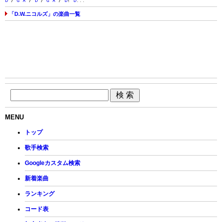
D
/
G
A
/
D
/
G
A
/
D
!
D
...
「D.W.ニコルズ」の楽曲一覧
MENU
トップ
歌手検索
Googleカスタム検索
新着楽曲
ランキング
コード表