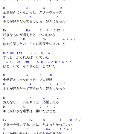
D
A
G
D
全然好きじゃなかった スターウォーズ
D
A
G
A
D
キミが好きだって言うから 好きになった
Em
Bm
G
A
D
D7
/
好きなものが増えると たのしいな
G
D
Gm
A
/
A
/
はやく話したい キミに深夜ラジオのこと
D
A
Bm
F#m
G
D
G
A
ずっと かくれんぼ していた
D
A
Bm
F#m
G
D
G
A
D
/
G
A
/
ひと りで かくれんぼ していた
D
A
G
D
全然好きじゃなかった プロ野球
D
A
G
A
D
キミが好きだって言うから 好きになった
D
A
G
D
おんなじチームをキミと 応援してる
D
A
G
A
D
キミが好きな選手は 嫌いだけどね
Em
Bm
G
A
D
D7
/
ギターを弾いてるボクは ちょっとかっこいい
G
D
Gm
A
/
A
/
いつか聴かせたい キミのための愛の歌