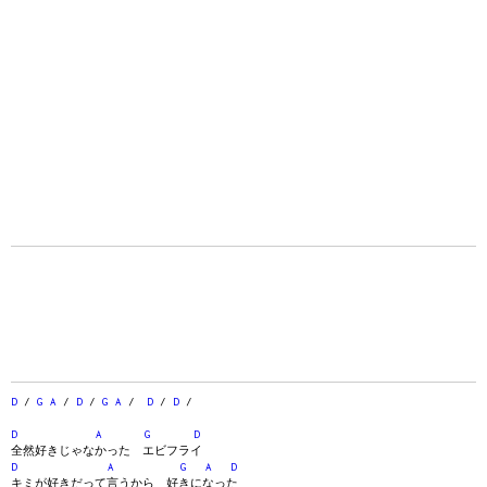
D
/
G
A
/
D
/
G
A
/
D
/
D
/
D
A
G
D
全然好きじゃなかった エビフライ
D
A
G
A
D
キミが好きだって言うから 好きになった