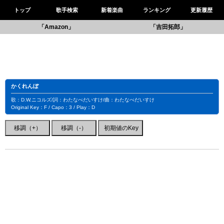
トップ
歌手検索
新着楽曲
ランキング
更新履歴
「Amazon」
「吉田拓郎」
かくれんぼ
歌：D.W.ニコルズ/詞：わたなべだいすけ/曲：わたなべだいすけ
Original Key：F / Capo：3 / Play：D