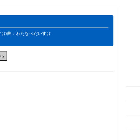
すけ/曲：わたなべだいすけ