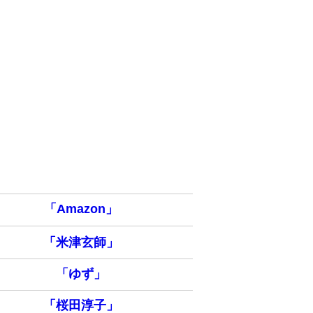
「Amazon」
「米津玄師」
「ゆず」
「桜田淳子」