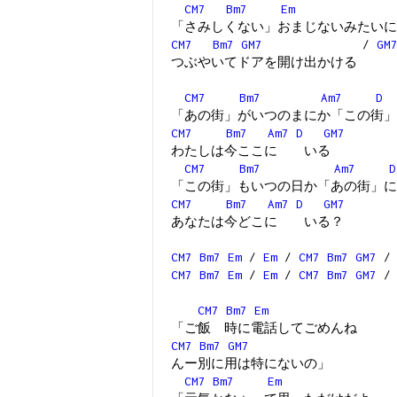
CM7
Bm7
Em
「さみしくない」おまじないみたいに
CM7
Bm7
GM7
/
GM
つぶやいてドアを開け出かける
CM7
Bm7
Am7
D
「あの街」がいつのまにか「この街」
CM7
Bm7
Am7
D
GM7
わたしは今ここに いる
CM7
Bm7
Am7
D
「この街」もいつの日か「あの街」に
CM7
Bm7
Am7
D
GM7
あなたは今どこに いる？
CM7
Bm7
Em
/
Em
/
CM7
Bm7
GM7
CM7
Bm7
Em
/
Em
/
CM7
Bm7
GM7
CM7
Bm7
Em
「ご飯 時に電話してごめんね
CM7
Bm7
GM7
んー別に用は特にないの」
CM7
Bm7
Em