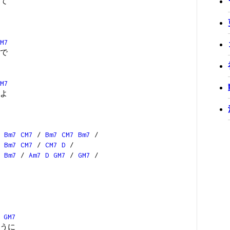
て
M7
で
M7
よ
Bm7
CM7
/
Bm7
CM7
Bm7
/
Bm7
CM7
/
CM7
D
/
/
Bm7
/
Am7
D
GM7
/
GM7
/
7
GM7
うに