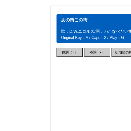
あの街この街
歌：D.W.ニコルズ/詞：わたなべだい
Original Key：A / Capo：2 / Play：G