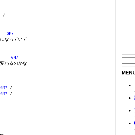
7
/
GM7
になっていて
GM7
変わるのかな
MEN
/
GM7
/
/
GM7
/