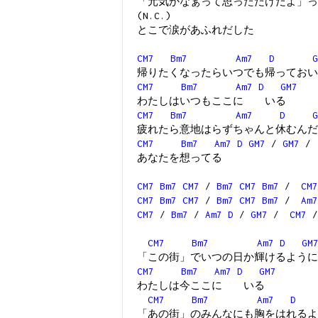
「元気かなぁって思っただけだよ」っ
(N.C.)
とこで涙があふれだした
CM7
Bm7
Am7
D
G
帰りたくなったらいつでも帰っておい
CM7
Bm7
Am7
D
GM7
わたしはいつもここに いる
CM7
Bm7
Am7
D
G
疲れたら意地はらずちゃんと休むんだ
CM7
Bm7
Am7
D
GM7
/
GM7
/
あなたを想ってる
CM7
Bm7
CM7
/
Bm7
CM7
Bm7
/
CM7
CM7
Bm7
CM7
/
Bm7
CM7
Bm7
/
Am7
CM7
/
Bm7
/
Am7
D
/
GM7
/
CM7
CM7
Bm7
Am7
D
GM
「この街」でいつの日か輝けるように
CM7
Bm7
Am7
D
GM7
わたしは今ここに いる
CM7
Bm7
Am7
D
「あの街」のみんなにも胸をはれるよ