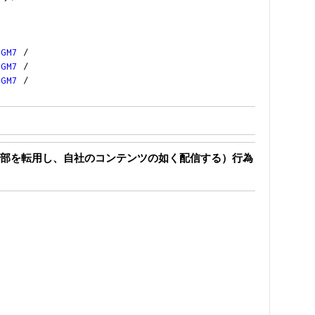
/
GM7
/
/
GM7
/
/
GM7
/
.
部を転用し、自社のコンテンツの如く配信する）行為