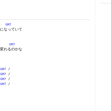
GM7
になっていて
GM7
変わるのかな
/
GM7
/
/
GM7
/
/
GM7
/
/
GM7
/