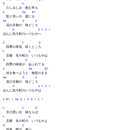
D
G
心しみじみ 飲む宵も
G
Em
B7
歌と笑いの 宴にも
Am
D
G
花の京都の 味どころ
D
G
C
G
/
ほんに先斗町のいづもやへ
G
C
D
四季の草花 咲くところ
C
G
京都 先斗町の いづもやは
D
G
四季の味覚が あふれてる
G
Em
B7
何を食べようと 御意のまま
Am
D
G
花の京都の 味どころ
D
G
C
G
/
ほんに先斗町のいづもやは
G
B7
/
Am
D
/
G
D
/
G
/
G
C
D
京の思い出 味ならば
C
G
京都 先斗町の いづもやよ
D
G
四条 鴨川 東山