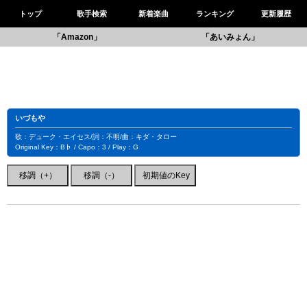
トップ
歌手検索
新着楽曲
ランキング
更新履歴
「Amazon」
「あいみょん」
いづもや
歌：デューク・エイセス/詞：不明/曲：キダ・タロー
Original Key：B♭ / Capo：3 / Play：G