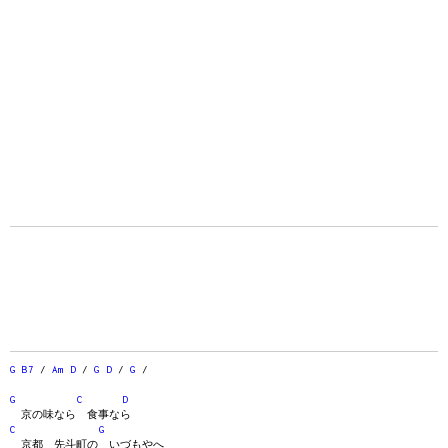
G
B7
/
Am
D
/
G
D
/
G
/
G
C
D
京の味なら 食事なら
C
G
京都 先斗町の いづもやへ