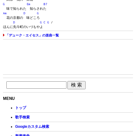
G
Em
B7
味で知られた 知らされた
Am
D
G
花の京都の 味どころ
D
G
C
G
/
ほんに先斗町のいづもやよ
「デューク・エイセス」の楽曲一覧
MENU
トップ
歌手検索
Googleカスタム検索