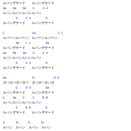
ルパンザサード ルパンザサード
Am
Em
Am
G
A
A
ルパンルパンルパンルパン
D
A
A
D
ルパンザサード ルパンザサード
C
Cm
C
C
ルパーンルパーン ルパーンルパーン
Em
C
C
Em
ルパンザサード ルパンザサード
Am
Em
Am
G
A
A
ルパンルパンルパンルパン
D
A
A
D
ルパンザサード ルパンザサード
Gm
E♭
D
D
ダバダバダバダバ ダバダバダバダ
G
D
D
Em
ルパンザサード ルパンザサード
G
Em
G
C
B
B
ルパンルパンルパンルパン
E
B
B
E
ルパンザサード ルパンザサード
E
E♭
D
D♭
ルパン ルパン ルパン ルパン