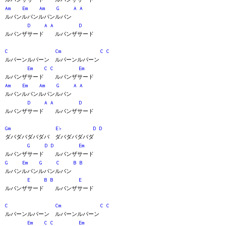
Am
Em
Am
G
A
A
ルパンルパンルパンルパン
D
A
A
D
ルパンザサード ルパンザサード
C
Cm
C
C
ルパーンルパーン ルパーンルパーン
Em
C
C
Em
ルパンザサード ルパンザサード
Am
Em
Am
G
A
A
ルパンルパンルパンルパン
D
A
A
D
ルパンザサード ルパンザサード
Gm
E♭
D
D
ダバダバダバダバ ダバダバダバダ
G
D
D
Em
ルパンザサード ルパンザサード
G
Em
G
C
B
B
ルパンルパンルパンルパン
E
B
B
E
ルパンザサード ルパンザサード
C
Cm
C
C
ルパーンルパーン ルパーンルパーン
Em
C
C
Em