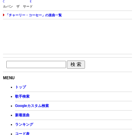
C
E
ルパン ザ サード
「チャーリー・コーセー」の楽曲一覧
MENU
トップ
歌手検索
Googleカスタム検索
新着楽曲
ランキング
コード表