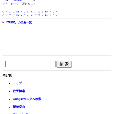
Dm7
Gsus4
C
→
そう だって 夏だから！
C
/
D7
/
Fm
/
C
/
C
/
D7
/
Fm
/
C
/
C
/
D7
/
Fm
/
C
/
C
/
D7
/
Fm
/
C
/ …
「TUBE」の楽曲一覧
MENU
トップ
歌手検索
Googleカスタム検索
新着楽曲