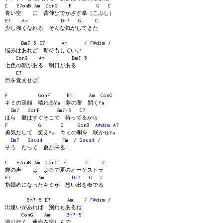
C
E7
onB
Am
C
onG
F
G
C
青い空 に 背伸びでかざす拳（こぶし）
E7
Am
Dm7
G
C
少し強くなれる そんな気がしてきた
Bm7-5
E7
Am
/
F#dim
/
悩みはあれど 期待もしていい
C
onG
Am
Bm7-5
七色の朝がある 明日がある
E7
目を覚ませば
F
G
onF
Em
Am
C
onG
キミの笑顔 晴れるYa 夢の蕾 開くYa
Dm7
G
onF
Em7-5
C7
ほら 夏はすぐそこで 待ってるから
F
G
C
G
onB
A#dim
A7
勇気だして 笑えYa キミの唄を 咲かせYa
Dm7
Gsus4
Fm
/
Gsus4
/
そう だって 夏が来る！
C
E7
onB
Am
C
onG
F
G
C
蝉の声 は まるで夏のオーケストラ
E7
Am
Dm7
G
C
指揮者になったキミが 想い出を奏でる
Bm7-5
E7
Am
/
F#dim
/
出逢いがあれば 別れもあるね
C
onG
Am
Bm7-5
巡り行く 運命を楽しんで