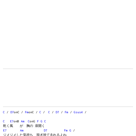
C
/
D7
onC /
Fm
onC /
C
/
C
/
D7
/
Fm
/
Gsus4
/
C
E7
onB
Am
C
onG
F
G
C
乾く風 が 胸の 扉開く
E7
Am
D7
Fm
G
/
ジメジメした気持ち 脱ぎ捨て去れるよね