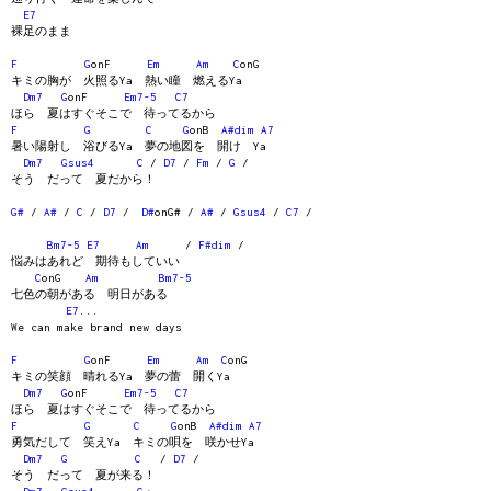
E7
裸足のまま
F
G
onF
Em
Am
C
onG
キミの胸が 火照るYa 熱い瞳 燃えるYa
Dm7
G
onF
Em7-5
C7
ほら 夏はすぐそこで 待ってるから
F
G
C
G
onB
A#dim
A7
暑い陽射し 浴びるYa 夢の地図を 開け Ya
Dm7
Gsus4
C
/
D7
/
Fm
/
G
/
そう だって 夏だから！
G#
/
A#
/
C
/
D7
/
D#
onG# /
A#
/
Gsus4
/
C7
/
Bm7-5
E7
Am
/
F#dim
/
悩みはあれど 期待もしていい
C
onG
Am
Bm7-5
七色の朝がある 明日がある
E7
...
We can make brand new days
F
G
onF
Em
Am
C
onG
キミの笑顔 晴れるYa 夢の蕾 開くYa
Dm7
G
onF
Em7-5
C7
ほら 夏はすぐそこで 待ってるから
F
G
C
G
onB
A#dim
A7
勇気だして 笑えYa キミの唄を 咲かせYa
Dm7
G
C
/
D7
/
そう だって 夏が来る！