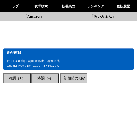
トップ
歌手検索
新着楽曲
ランキング
更新履歴
「Amazon」
「あいみょん」
夏が来る!
歌：TUBE/詞：前田亘輝/曲：春畑道哉
Original Key：D#/ Capo：3 / Play：C