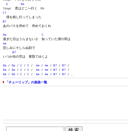
G
Em
Stop! 君はどこへ行く Oh
C7
僕を残し行ってしまった
B7
あのバスを停めて 停めておくれ
Em
C
過ぎた日はうらまないさ 知っていた僕の罪は
Am
悲しみにそしらぬ顔で
B7
いつか街の空は 黄昏てゆくよ
Em
/
Em
/
C
/
C
/
Am
/
Am
/
B7
/
B7
/
Em
/
Em
/
C
/
C
/
Am
/
Am
/
B7
/
B7
/
Em
/
Em
/
C
/
C
/
Am
/
Am
/
B7
/
B7
/ …
「チューリップ」の楽曲一覧