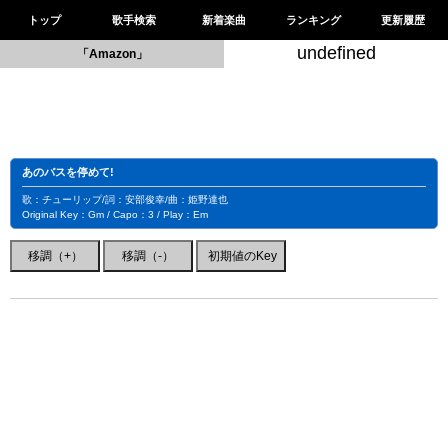
トップ
歌手検索
新着楽曲
ランキング
更新履歴
undefined
「Amazon」
あのバスを停めて!
歌：チューリップ/詞：安部俊幸/曲：姫野達也
Original Key：Gm / Capo：3 / Play：Em