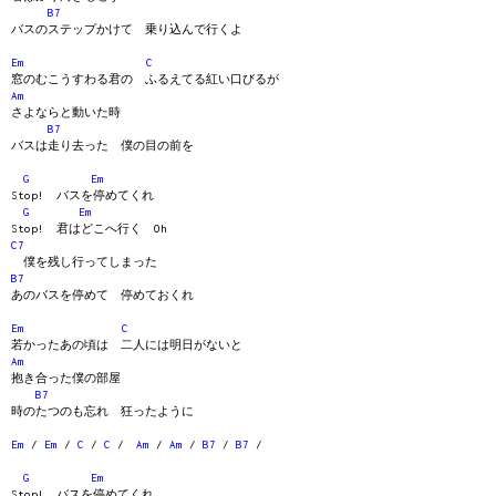
B7
バスのステップかけて 乗り込んで行くよ
Em
C
窓のむこうすわる君の ふるえてる紅い口びるが
Am
さよならと動いた時
B7
バスは走り去った 僕の目の前を
G
Em
Stop! バスを停めてくれ
G
Em
Stop! 君はどこへ行く Oh
C7
僕を残し行ってしまった
B7
あのバスを停めて 停めておくれ
Em
C
若かったあの頃は 二人には明日がないと
Am
抱き合った僕の部屋
B7
時のたつのも忘れ 狂ったように
Em
/
Em
/
C
/
C
/
Am
/
Am
/
B7
/
B7
/
G
Em
Stop! バスを停めてくれ