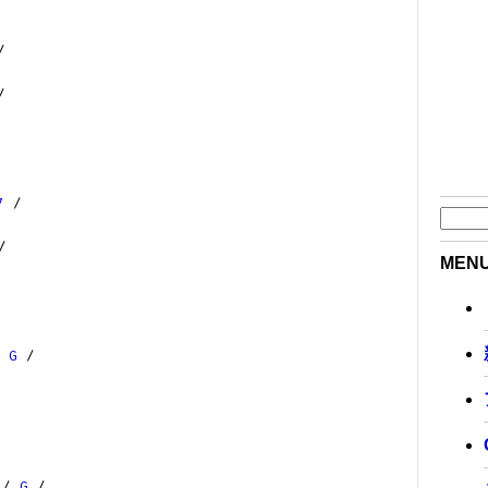
/
/
7
/
/
MEN
/
G
/
/
G
/