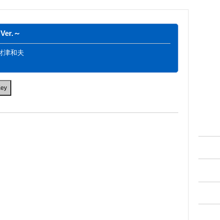
er.～
財津和夫