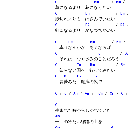
C
Bm
/
Bm
/
草になるより 花になりたい
C
Bm
/
Bm
紙切れよりも はさみでいたい
C
D7
/
D7
釘になるより かなづちがいい
G
Em
Bm
/
Bm
/
幸せなんかが あるならば
C
G
/
D
それは なぐさみのことだろう
G
Em
Bm
/
Bm
知らない国へ 行ってみたい
C
D
B7
G
...
昔夢みた 魔法の靴で
G
/
G
/
Am
/
Am
/
Cm
/
Cm
/
G
G
生まれた時からしかれていた
Am
一つの冷たい線路の上を
Cm
G