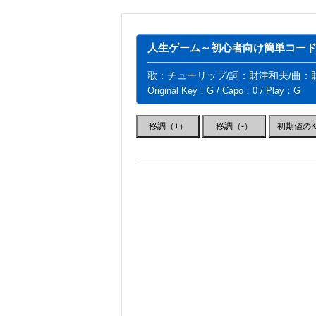
人生ゲーム～初心者向け簡単コードV
歌：チューリップ/詞：財津和夫/曲：
Original Key：G / Capo：0 / Play：G