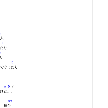
m
人
D
たり
m
い
D
でぐったり
A
D
/
けど。。
Bm
 舞台