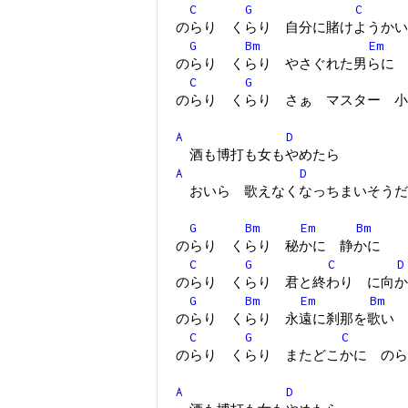
C
G
C
のらり くらり 自分に賭けようかい
G
Bm
Em
のらり くらり やさぐれた男らに 
C
G
のらり くらり さぁ マスター 小
A
D
酒も博打も女もやめたら
A
D
おいら 歌えなくなっちまいそうだ
G
Bm
Em
Bm
のらり くらり 秘かに 静かに
C
G
C
D
のらり くらり 君と終わり に向か
G
Bm
Em
Bm
のらり くらり 永遠に刹那を歌い
C
G
C
のらり くらり またどこかに のら
A
D