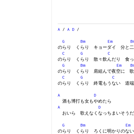
A
/
A
D
/
G
Bm
Em
B
のらり くらり キョーダイ 分と二
C
G
C
のらり くらり 散々飲んだり 食っ
G
Bm
Em
B
のらり くらり 肩組んで夜空に 歌
C
G
C
のらり くらり 終電もうない 道端
A
D
酒も博打も女もやめたら
A
D
おいら 歌えなくなっちまいそうだ
G
Bm
Em
のらり くらり ろくに明かりのない