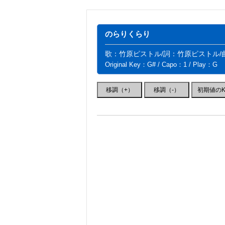
のらりくらり
歌：竹原ピストル/詞：竹原ピストル/
Original Key：G# / Capo：1 / Play：G