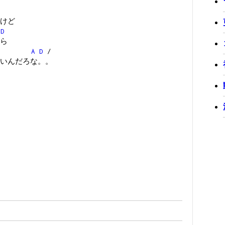
けど
D
ら
A
D
/
いんだろな。。