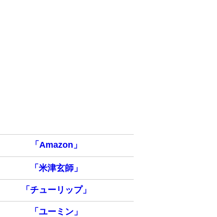
「Amazon」
「米津玄師」
「チューリップ」
「ユーミン」