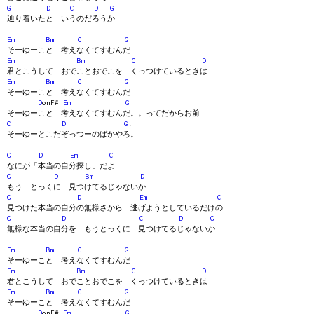
G
D
C
D
G
辿り着いたと いうのだろうか
Em
Bm
C
G
そーゆーこと 考えなくてすむんだ
Em
Bm
C
D
君とこうして おでことおでこを くっつけているときは
Em
Bm
C
G
そーゆーこと 考えなくてすむんだ
D
onF#
Em
G
そーゆーこと 考えなくてすむんだ。。ってだからお前
C
D
G
!
そーゆーとこだぞっつーのばかやろ。
G
D
Em
C
なにが「本当の自分探し」だよ
G
D
Bm
D
もう とっくに 見つけてるじゃないか
G
D
Em
C
見つけた本当の自分の無様さから 逃げようとしているだけの
G
D
C
D
G
無様な本当の自分を もうとっくに 見つけてるじゃないか
Em
Bm
C
G
そーゆーこと 考えなくてすむんだ
Em
Bm
C
D
君とこうして おでことおでこを くっつけているときは
Em
Bm
C
G
そーゆーこと 考えなくてすむんだ
D
onF#
Em
G