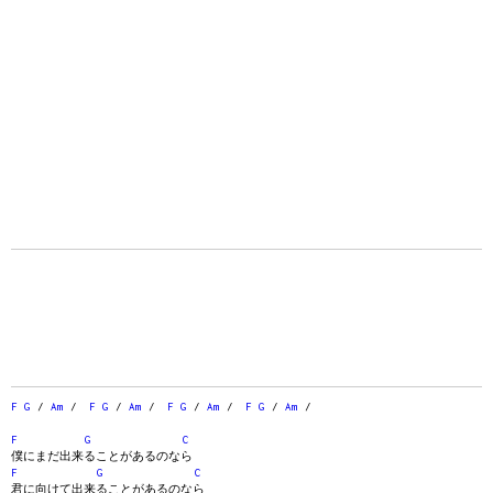
F
G
/
Am
/
F
G
/
Am
/
F
G
/
Am
/
F
G
/
Am
/
F
G
C
僕にまだ出来ることがあるのなら
F
G
C
君に向けて出来ることがあるのなら