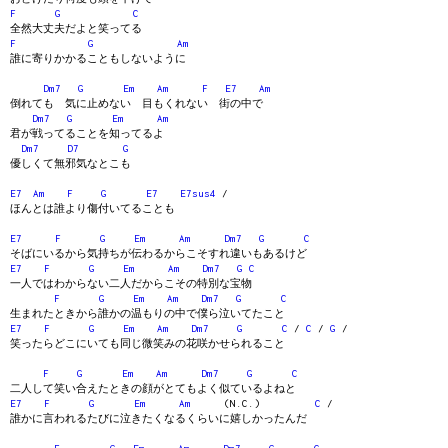
F
G
C
全然大丈夫だよと笑ってる
F
G
Am
誰に寄りかかることもしないように
Dm7
G
Em
Am
F
E7
Am
倒れても 気に止めない 目もくれない 街の中で
Dm7
G
Em
Am
君が戦ってることを知ってるよ
Dm7
D7
G
優しくて無邪気なとこも
E7
Am
F
G
E7
E7sus4
/
ほんとは誰より傷付いてることも
E7
F
G
Em
Am
Dm7
G
C
そばにいるから気持ちが伝わるからこそすれ違いもあるけど
E7
F
G
Em
Am
Dm7
G
C
一人ではわからない二人だからこその特別な宝物
F
G
Em
Am
Dm7
G
C
生まれたときから誰かの温もりの中で僕ら泣いてたこと
E7
F
G
Em
Am
Dm7
G
C
/
C
/
G
/
笑ったらどこにいても同じ微笑みの花咲かせられること
F
G
Em
Am
Dm7
G
C
二人して笑い合えたときの顔がとてもよく似ているよねと
E7
F
G
Em
Am
(N.C.)
C
/
誰かに言われるたびに泣きたくなるくらいに嬉しかったんだ