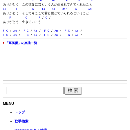
F
G
Em
Am
Dm7
G
C
ありがとう この世界に君という人が生まれてきてくれたこと
E7
F
G
Em
Am
Dm7
G
Am
ありがとう そして今ここで君と僕とでいられるということ
F
G
F
/
G
/
ありがとう 生きていこう
F
G
/
Am
/
F
G
/
Am
/
F
G
/
Am
/
F
G
/
Am
/
F
G
/
Am
/
F
G
/
Am
/
F
G
/
Am
/
F
G
/
Am
/ …
「高橋優」の楽曲一覧
MENU
トップ
歌手検索