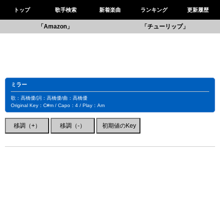
トップ
歌手検索
新着楽曲
ランキング
更新履歴
「Amazon」
「チューリップ」
ミラー
歌：高橋優/詞：高橋優/曲：高橋優
Original Key：C#m / Capo：4 / Play：Am