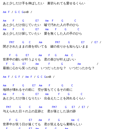
あと少しだけ手を伸ばしたい 裏切られても愛せるくらい
Am
F
/
G
C
G
onB /
Am
F
G
E7
Am
F
G
C
あと少しだけ信じていたい 嘘で汚れた人の手のひら
Am
F
G
E7
Am
F
G
C
あと少しだけ探していたい 愛を無くした人の手のひら
FM7
G
C
Am
FM7
G
E7
/
E7
/
閉ざされたままの扉を叩いてる 鍵の在りかも知らないまま
F
G
E7
Am
F
G
Am
C
世界中の願いが叶うよりも 君の喜びが叶えばいい
F
G
E7
Am
F
G
Am
/
最後に心から笑ったのは いつだったかな？ いつだったかな？
Am
F
/
G
F
/
Am
F
/
G
C
G
onB /
Am
F
G
E7
Am
F
G
C
地球が壊れるその前に 空が落ちてくるその前に
Am
F
G
E7
Am
F
G
C
あと少しだけ強くなりたい 出会えたことを誇れるくらい
FM7
G
C
Am
FM7
G
E7
/
E7
/
与えられた日々の上の足跡と 君が落とした涙の跡
F
G
E7
Am
F
G
Am
C
世界中が笑う日が遠くても 君が笑えるなら素晴らしい
F
G
E7
Am
F
G
Am