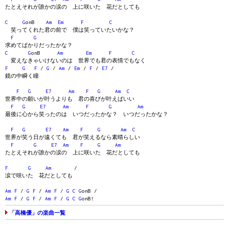
たとえそれが誰かの涙の 上に咲いた 花だとしても
C
G
onB
Am
Em
F
C
笑ってくれた君の前で 僕は笑っていたいかな？
F
G
求めてばかりだったかな？
C
G
onB
Am
Em
F
C
変えなきゃいけないのは 世界でも君の表情でもなく
F
G
F
/
G
/
Am
/
Em
/
F
/
E7
/
鏡の中瞬く瞳
F
G
E7
Am
F
G
Am
C
世界中の願いが叶うよりも 君の喜びが叶えばいい
F
G
E7
Am
F
G
Am
最後に心から笑ったのは いつだったかな？ いつだったかな？
F
G
E7
Am
F
G
Am
C
世界が笑う日が遠くても 君が笑えるなら素晴らしい
F
G
E7
Am
F
G
Am
たとえそれが誰かの涙の 上に咲いた 花だとしても
F
G
Am
/
涙で咲いた 花だとしても
Am
F
/
G
F
/
Am
F
/
G
C
G
onB /
Am
F
/
G
F
/
Am
F
/
G
C
G
onB!
「高橋優」の楽曲一覧