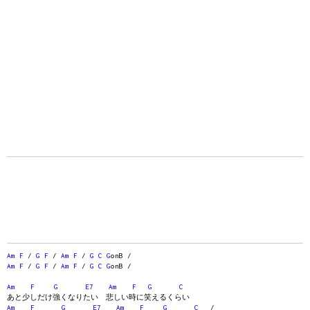
Am
F
/
G
F
/
Am
F
/
G
C
G
onB /
Am
F
/
G
F
/
Am
F
/
G
C
G
onB /
Am
F
G
E7
Am
F
G
C
あと少しだけ強くなりたい 悲しい時に笑えるくらい
Am
F
G
E7
Am
F
G
C
/