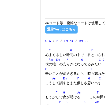
onコード等、複雑なコードは使用し
通常Ver.はこちら
C
G
/
F
/
Em
Am
/
Dm
G
...
C
G
F
めまぐるしい時間の中で 君といられ
Am
Em
F
G
C
G
僕の唯一の安らぎになってるみたい
C
G
F
辛いことが多過ぎるから 時々忘れそ
Am
Em
F
G
C
こうして話すとまた優しさ思い出す
F
G
Am
F
もう少しで夜が明ける... この時間
F
G
C
Am