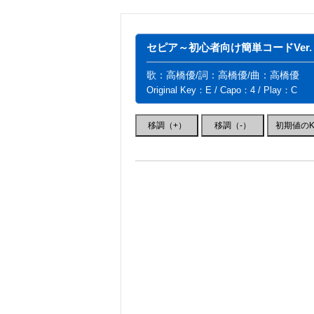
セピア～初心者向け簡単コードVer.
歌：高橋優/詞：高橋優/曲：高橋優
Original Key：E / Capo：4 / Play：C