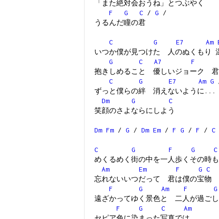
「また絶対会おうね」とつぶやく
F
G
C
/
G
/
うるんだ瞳の君
C
G
E7
Am
いつか僕が見つけた 人のぬくもり 
G
C
A7
F
抱きしめること 優しいジョーク 君
C
G
E7
Am
G
ずっと僕らの絆 消えないように...
Dm
G
C
笑顔のさよならにしよう
Dm
Fm
/
G
/
Dm
Em
/
F
G
/
F
/
C
C
G
F
G
C
めくるめく街の中を一人歩くその時も
Am
Em
F
G
C
忘れないいつだって 君は僕の宝物
F
G
Am
F
G
遠ざかってゆく景色と 二人が過ごし
F
G
C
Am
セピア色に染まった写真では