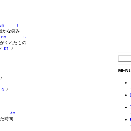
Em
F
温かな笑み
Fm
G
がくれたもの
/
D7
/
MEN
/
G
/
Am
た時間