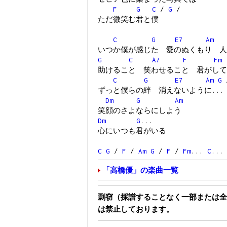
F
G
C
/
G
/
ただ微笑む君と僕
C
G
E7
Am
いつか僕が感じた 愛のぬくもり 人
G
C
A7
F
Fm
助けること 笑わせること 君がして
C
G
E7
Am
G
ずっと僕らの絆 消えないように...
Dm
G
Am
笑顔のさよならにしよう
Dm
G
...
心にいつも君がいる
C
G
/
F
/
Am
G
/
F
/
Fm
...
C
...
「高橋優」の楽曲一覧
剽窃（採譜することなく一部または全
は禁止しております。