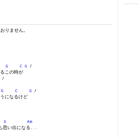
ておりません。
G
C
G
/
るこの時が
/
G
C
G
/
うになるけど
G
Am
も思い出になる...