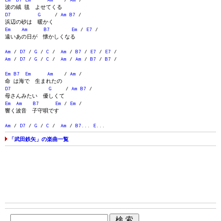
波の絨 毯 よせてくる
D7
G
/
Am
B7
/
浜辺の砂は 暖かく
Em
Am
B7
Em
/
E7
/
遠いあの日が 懐かしくなる
Am
/
D7
/
G
/
C
/
Am
/
B7
/
E7
/
E7
/
Am
/
D7
/
G
/
C
/
Am
/
Am
/
B7
/
B7
/
Em
B7
Em
Am
/
Am
/
命 は海で 生まれたの
D7
G
/
Am
B7
/
母さんみたい 優しくて
Em
Am
B7
Em
/
Em
/
響く波音 子守唄です
Am
/
D7
/
G
/
C
/
Am
/
B7
...
E
...
「武田鉄矢」の楽曲一覧