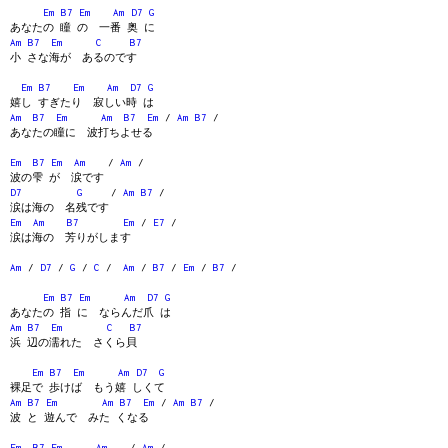
Em
B7
Em
Am
D7
G
あなたの 瞳 の 一番 奥 に
Am
B7
Em
C
B7
小 さな海が あるのです
Em
B7
Em
Am
D7
G
嬉し すぎたり 寂しい時 は
Am
B7
Em
Am
B7
Em
/
Am
B7
/
あなたの瞳に 波打ちよせる
Em
B7
Em
Am
/
Am
/
波の雫 が 涙です
D7
G
/
Am
B7
/
涙は海の 名残です
Em
Am
B7
Em
/
E7
/
涙は海の 芳りがします
Am
/
D7
/
G
/
C
/
Am
/
B7
/
Em
/
B7
/
Em
B7
Em
Am
D7
G
あなたの 指 に ならんだ爪 は
Am
B7
Em
C
B7
浜 辺の濡れた さくら貝
Em
B7
Em
Am
D7
G
裸足で 歩けば もう嬉 しくて
Am
B7
Em
Am
B7
Em
/
Am
B7
/
波 と 遊んで みた くなる
Em
B7
Em
Am
/
Am
/