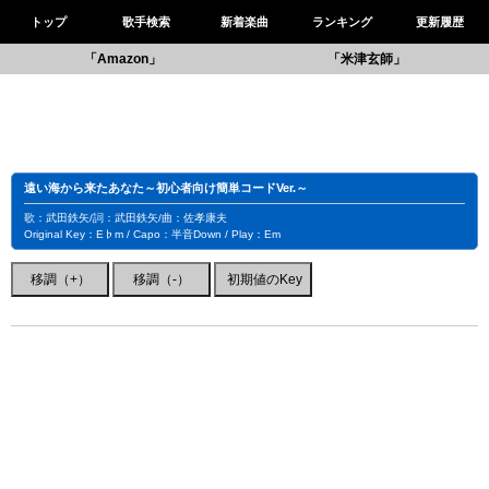
トップ
歌手検索
新着楽曲
ランキング
更新履歴
「Amazon」
「米津玄師」
遠い海から来たあなた～初心者向け簡単コードVer.～
歌：武田鉄矢/詞：武田鉄矢/曲：佐孝康夫
Original Key：E♭m / Capo：半音Down / Play：Em