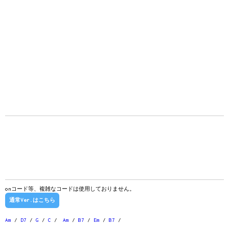
onコード等、複雑なコードは使用しておりません。
通常Ver.はこちら
Am
/
D7
/
G
/
C
/
Am
/
B7
/
Em
/
B7
/